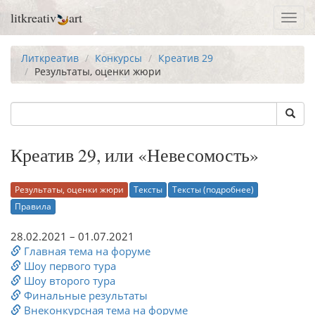
litkreativ
art
Toggl
navig
Литкреатив
Конкурсы
Креатив 29
Результаты, оценки жюри
Креатив 29, или «Невесомость»
Результаты, оценки жюри
Тексты
Тексты (подробнее)
Правила
28.02.2021 – 01.07.2021
Главная тема на форуме
Шоу первого тура
Шоу второго тура
Финальные результаты
Внеконкурсная тема на форуме