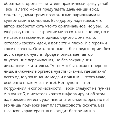
обратная сторона — читатель практически сразу узнаёт
_всё_ и легко может предугадать дальнейший ход
сюжета с двумя-тремя возможными вариациями и
кульбитами в концовке. Всю дорогу надеешься, что
автор изобретёт хоть что-то оригинальное, но увы. Т.е.
ещё раз уточню — строение мира хоть и не новое, но и
не самое заезженное, однако одного фона мало,
хотелось свежих идей, а вот с этим плохо. И с героями
тоже не очень. Они картонные — без предыстории, без
достоверных чувств. Вроде и описывает автор
внутренние переживания, но без сокращения
дистанции с читателем. Тут помог бы фокал от первого
лица, включение органов чувств (скажем, где запахи?
всего одно упоминание мёда и полыни — этого мало,
особенно в таком сеттинге). Нет чувств — нет
погружения и сопричастности. Герои следуют из пункта
А в пункт Б, и читателя кратко информируют об этом —
да, временами есть удачные эпитеты-метафоры, но всё
это лишь подчёркивает пластмассовость сюжета. Без
нюансов характера ггня выглядит беспричинно