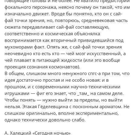
говорящие головы и не более. Не хватило предыстории
фокального персонажа, неясно почему он такой, что им
изначально движет. Вроде бы понятно, кто он с сай-
фай точки зрения, но, повторюсь, средневековая часть
сюжета передавливает сай-фай составляющую,
соответственно и космическая объяснялка
воспринимается как вторичный привидевшийся под
мухоморами факт. Опять же, с сай-фай точки зрения
неочевидно кто есть кто — чей мозг искусственный, а
чей плавает в питающей жидкости (или это вообще
проекция сознания космонавтов).
В общем, слишком много ненужного спгс-а при том, что
идея достаточно простая и не особо новая: и в
прошлом, и с современными научно-техническими
игрушками — фиг его знает, что _там_ на самом деле.
Чтобы понять — нужно выйти за пределы, но выйти
нельзя. Этакая Гёделевщина с посконным ароматом. Не
слишком оригинально, вполне экспериментально,
однако технически довольно слабо.
А. Халецкий «Сегодня ночью»