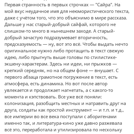
Первая странность в первых строчках — "Сайра". На
мой вкус неудачное имя для неюмористического текста,
даже с учётом того, что это объяснимо в мире рассказа.
Дальше у нас старый-добрый сайфай, которого не
слишком-то много в нынешнем заходе. А старый-
добрый зачастую подразумевает вторичность,
предсказуемость — ну, вот это всё. Чтобы выдать нечто
оригинальное нужно либо протащить в текст свежую
идею, либо прыгнуть выше головы по стилистике-
экшену-характерам. Здесь ни идеи, ни прыжков —
крепкий середняк, но на общем фоне — внушает. С
первого абзаца грамотное погружение в текст, есть
атмосфера, есть динамика. Но вот после автор
увлекается и продолжает нагнетать, а с какого-то
момента и кэпствовать. Все уже всё поняли:
колонизация, разобщить местных и натравить друг на
друга, солдаты как простой инструмент — и т.п. и т.д.,
все империи во все века поступали с аборигенами
именно так, и литература-кино уже давно разжевала
всё это, переработала и утилизировала по нескольку