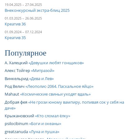
19.04.2025 – 27.04.2025
Внеконкурсный экстра-блиц 2025
01.03.2025 – 26.06.2025
Креатив 36
01.09.2024 – 07.12.2024
Креатив 35
Популярное
А. Халецкий
Девушки любят гонщиков
Алекс Тойгер
Митразой
Винкельрид
Дева и Лев
Род Велич
Леополис-2064. Пасхальное яйцо
Mahaut
Космические свиньи уходят вдаль
Добрая фея
Не грози юному вампиру, попивая сок у себя на
даче
Крыжановский
Кто сломал ёлку
psilocibinum
Боги и океаны
greatzanuda
Луна и пушка