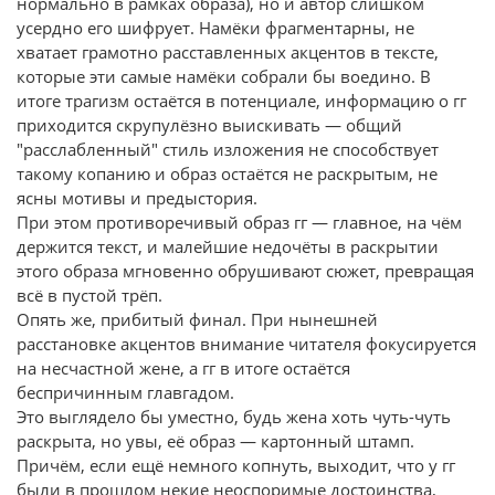
нормально в рамках образа), но и автор слишком
усердно его шифрует. Намёки фрагментарны, не
хватает грамотно расставленных акцентов в тексте,
которые эти самые намёки собрали бы воедино. В
итоге трагизм остаётся в потенциале, информацию о гг
приходится скрупулёзно выискивать — общий
"расслабленный" стиль изложения не способствует
такому копанию и образ остаётся не раскрытым, не
ясны мотивы и предыстория.
При этом противоречивый образ гг — главное, на чём
держится текст, и малейшие недочёты в раскрытии
этого образа мгновенно обрушивают сюжет, превращая
всё в пустой трёп.
Опять же, прибитый финал. При нынешней
расстановке акцентов внимание читателя фокусируется
на несчастной жене, а гг в итоге остаётся
беспричинным главгадом.
Это выглядело бы уместно, будь жена хоть чуть-чуть
раскрыта, но увы, её образ — картонный штамп.
Причём, если ещё немного копнуть, выходит, что у гг
были в прошлом некие неоспоримые достоинства,