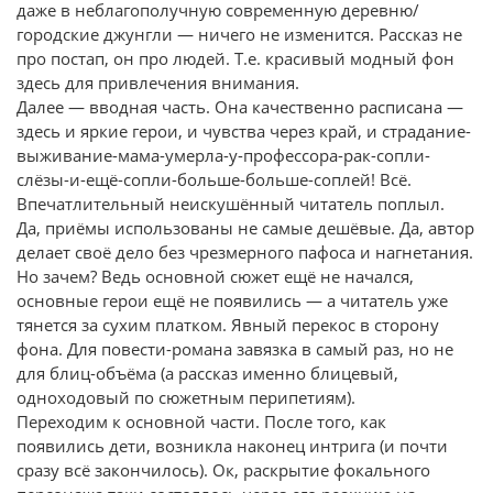
даже в неблагополучную современную деревню/
городские джунгли — ничего не изменится. Рассказ не
про постап, он про людей. Т.е. красивый модный фон
здесь для привлечения внимания.
Далее — вводная часть. Она качественно расписана —
здесь и яркие герои, и чувства через край, и страдание-
выживание-мама-умерла-у-профессора-рак-сопли-
слёзы-и-ещё-сопли-больше-больше-соплей! Всё.
Впечатлительный неискушённый читатель поплыл.
Да, приёмы использованы не самые дешёвые. Да, автор
делает своё дело без чрезмерного пафоса и нагнетания.
Но зачем? Ведь основной сюжет ещё не начался,
основные герои ещё не появились — а читатель уже
тянется за сухим платком. Явный перекос в сторону
фона. Для повести-романа завязка в самый раз, но не
для блиц-объёма (а рассказ именно блицевый,
одноходовый по сюжетным перипетиям).
Переходим к основной части. После того, как
появились дети, возникла наконец интрига (и почти
сразу всё закончилось). Ок, раскрытие фокального