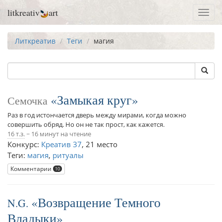
litkreativ
art
Toggl
navig
Литкреатив
Теги
магия
Замыкая круг
Семочка
Раз в год истончается дверь между мирами, когда можно
совершить обряд. Но он не так прост, как кажется.
16 т.з.
~ 16 минут на чтение
Конкурс:
Креатив 37
,
21 место
Теги:
магия
,
ритуалы
Комментарии
10
Возвращение Темного
N.G.
Владыки