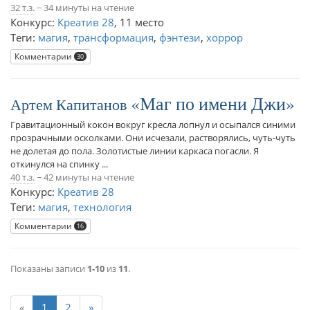
32 т.з.
~ 34 минуты на чтение
Конкурс:
Креатив 28
,
11 место
Теги:
магия
,
трансформация
,
фэнтези
,
хоррор
Комментарии
30
Маг по имени Джи
Артем Капитанов
Гравитационный кокон вокруг кресла лопнул и осыпался синими
прозрачными осколками. Они исчезали, растворялись, чуть-чуть
не долетая до пола. Золотистые линии каркаса погасли. Я
откинулся на спинку ...
40 т.з.
~ 42 минуты на чтение
Конкурс:
Креатив 28
Теги:
магия
,
технология
Комментарии
16
Показаны записи
1-10
из
11
.
«
1
2
»