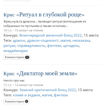
Ритуал в глубокой роще
Крис
Жрец культа дракона... проводит ритуал воплощения из
собранных по пустыням и лесам остаткам...
14 т.з.
~ 15 минут на чтение
Конкурс:
Внеочередной весенний блиц 2022
,
15 место
Теги:
дракон
,
дракон-социалист
,
магия
,
неохахаха
,
ритуал
,
справедливость
,
фэнтези
,
цитадель
,
янедейенерис
Комментарии
10
Диктатор моей земли
Крис
Нечто про нас
11 т.з.
~ 12 минут на чтение
Конкурс:
Зимний критический блиц 2022
,
15 место
Теги:
комве и элдани
,
магия
,
фэнтези
Комментарии
4