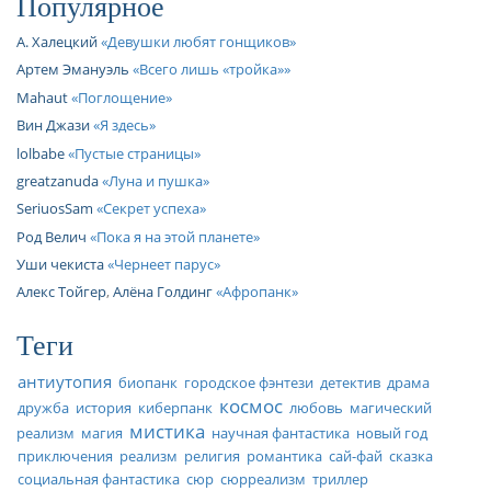
Популярное
А. Халецкий
Девушки любят гонщиков
Артем Эмануэль
Всего лишь «тройка»
Mahaut
Поглощение
Вин Джази
Я здесь
lolbabe
Пустые страницы
greatzanuda
Луна и пушка
SeriuosSam
Секрет успеха
Род Велич
Пока я на этой планете
Уши чекиста
Чернеет парус
Алекс Тойгер
,
Алёна Голдинг
Афропанк
Теги
антиутопия
биопанк
городское фэнтези
детектив
драма
космос
дружба
история
киберпанк
любовь
магический
мистика
реализм
магия
научная фантастика
новый год
приключения
реализм
религия
романтика
сай-фай
сказка
социальная фантастика
сюр
сюрреализм
триллер