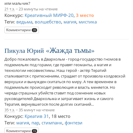
или мальчик?
21 т.з.
~ 23 минуты на чтение
Конкурс:
Креативный МИРФ-20
,
3 место
Теги:
ведьма
,
волшебство
,
магия
,
мистика
Комментарии
39
Жажда тьмы
Пикула Юрий
Добро пожаловать в Двархольм - город-государство гномов в
подземельях под горами, где правят геоманты, а магия и
технологии несовместимы. Наш герой - актёр Тератий
сталкивается с притеснениям, страдает от произвола колдовской
верхушки и вынужден скитаться по миру. А тем временем в
подземельях происходит революция и власть меняется. Но
череда страшных убийств ставит под сомнение новых
руководителей Двархольма и затрагивает жизнь и самого
Тератия, вернувшегося после долгих скитаний...
35 т.з.
~ 35 минут на чтение
Конкурс:
Креатив 31
,
18 место
Теги:
магия
,
пар
,
стимпанк
,
фэнтези
Комментарии
15