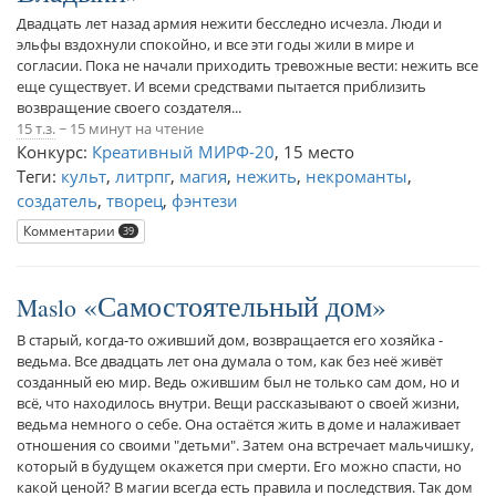
Двадцать лет назад армия нежити бесследно исчезла. Люди и
эльфы вздохнули спокойно, и все эти годы жили в мире и
согласии. Пока не начали приходить тревожные вести: нежить все
еще существует. И всеми средствами пытается приблизить
возвращение своего создателя...
15 т.з.
~ 15 минут на чтение
Конкурс:
Креативный МИРФ-20
,
15 место
Теги:
культ
,
литрпг
,
магия
,
нежить
,
некроманты
,
создатель
,
творец
,
фэнтези
Комментарии
39
Самостоятельный дом
Maslo
В старый, когда-то оживший дом, возвращается его хозяйка -
ведьма. Все двадцать лет она думала о том, как без неё живёт
созданный ею мир. Ведь ожившим был не только сам дом, но и
всё, что находилось внутри. Вещи рассказывают о своей жизни,
ведьма немного о себе. Она остаётся жить в доме и налаживает
отношения со своими "детьми". Затем она встречает мальчишку,
который в будущем окажется при смерти. Его можно спасти, но
какой ценой? В магии всегда есть правила и последствия. Так дом