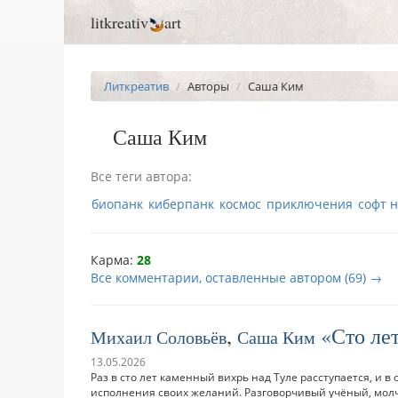
litkreativ
art
Литкреатив
Авторы
Саша Ким
Саша Ким
Все теги автора:
биопанк
киберпанк
космос
приключения
софт 
Карма:
28
Все комментарии, оставленные автором (69) →
,
Сто ле
Михаил Соловьёв
Саша Ким
13.05.2026
Раз в сто лет каменный вихрь над Туле расступается, и в
исполнения своих желаний. Разговорчивый учёный, мол