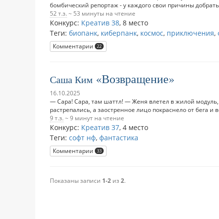
бомбический репортаж - у каждого свои причины добрать
52 т.з.
~ 53 минуты на чтение
Конкурс:
Креатив 38
,
8 место
Теги:
биопанк
,
киберпанк
,
космос
,
приключения
,
Комментарии
22
Возвращение
Саша Ким
16.10.2025
— Сара! Сара, там шаттл! — Женя влетел в жилой модуль,
растрепались, а заостренное лицо покраснело от бега и во
9 т.з.
~ 9 минут на чтение
Конкурс:
Креатив 37
,
4 место
Теги:
софт нф
,
фантастика
Комментарии
33
Показаны записи
1-2
из
2
.