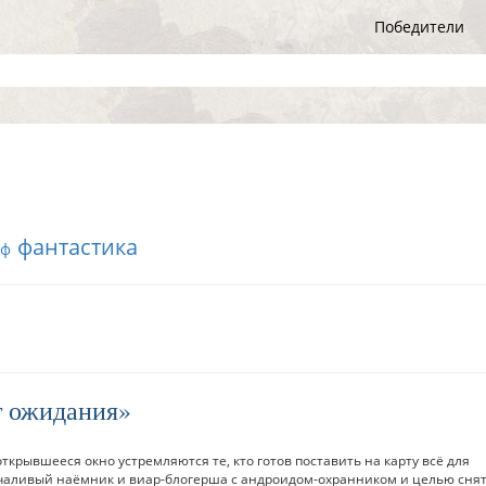
Победители
фантастика
нф
т ожидания
 открывшееся окно устремляются те, кто готов поставить на карту всё для
чаливый наёмник и виар-блогерша с андроидом-охранником и целью сня