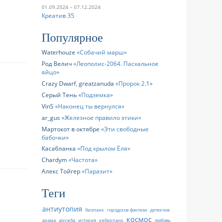
01.09.2024 – 07.12.2024
Креатив 35
Популярное
Waterhouze
Собачий марш
Род Велич
Леополис-2064. Пасхальное
яйцо
Crazy Dwarf
,
greatzanuda
Пророк 2.1
Серый Тень
Подземка
VinS
Наконец ты вернулся
ar_gus
Железное правило этики
Мартокот в октябре
Эти свободные
бабочки
Касабланка
Под крылом Ёля
Chardym
Частота
Алекс Тойгер
Паразит
Теги
антиутопия
биопанк
городское фэнтези
детектив
космос
драма
дружба
история
киберпанк
любовь