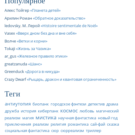
Популярное
Алекс Тойгер
Планета детей
Арилин Роман
Обратное доказательство
ledovsky
,
М. Лерой
Histoire sentimentale de Noël
Vasex
Вверх дном без дна и вне себя
Волче
Ветки и корни
Tokaji
Жизнь за Чазика
ar_gus
Железное правило этики
greatzanuda
Шанс
Greenduck
Дорога в никуда
Crazy Dwarf
Рыцарь, дракон и квантовая ограниченность
Теги
антиутопия
биопанк
городское фэнтези
детектив
драма
космос
дружба
история
киберпанк
любовь
магический
мистика
реализм
магия
научная фантастика
новый год
приключения
реализм
религия
романтика
сай-фай
сказка
социальная фантастика
сюр
сюрреализм
триллер