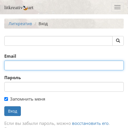
litkreativ
art
Toggl
navig
Литкреатив
Вход
Email
Пароль
Запомнить меня
Вход
Если вы забыли пароль, можно
восстановить его
.