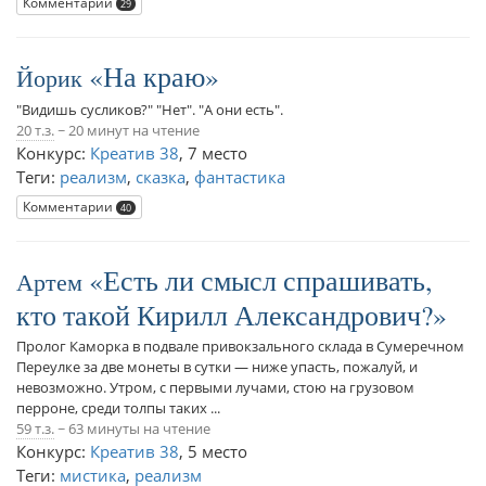
Комментарии
29
На краю
Йорик
"Видишь сусликов?" "Нет". "А они есть".
20 т.з.
~ 20 минут на чтение
Конкурс:
Креатив 38
,
7 место
Теги:
реализм
,
сказка
,
фантастика
Комментарии
40
Есть ли смысл спрашивать,
Артем
кто такой Кирилл Александрович?
Пролог Каморка в подвале привокзального склада в Сумеречном
Переулке за две монеты в сутки — ниже упасть, пожалуй, и
невозможно. Утром, с первыми лучами, стою на грузовом
перроне, среди толпы таких ...
59 т.з.
~ 63 минуты на чтение
Конкурс:
Креатив 38
,
5 место
Теги:
мистика
,
реализм