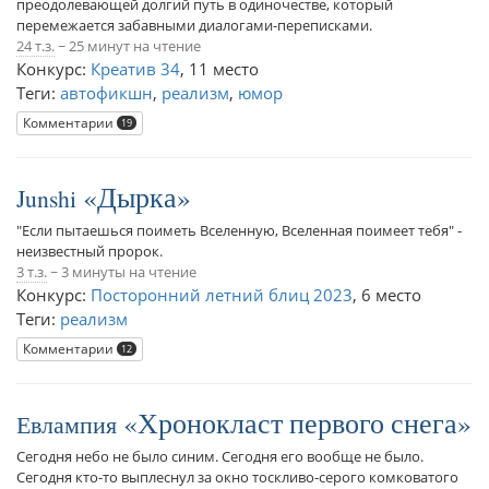
преодолевающей долгий путь в одиночестве, который
перемежается забавными диалогами-переписками.
24 т.з.
~ 25 минут на чтение
Конкурс:
Креатив 34
,
11 место
Теги:
автофикшн
,
реализм
,
юмор
Комментарии
19
Дырка
Junshi
"Если пытаешься поиметь Вселенную, Вселенная поимеет тебя" -
неизвестный пророк.
3 т.з.
~ 3 минуты на чтение
Конкурс:
Посторонний летний блиц 2023
,
6 место
Теги:
реализм
Комментарии
12
Хронокласт первого снега
Евлампия
Сегодня небо не было синим. Сегодня его вообще не было.
Сегодня кто-то выплеснул за окно тоскливо-серого комковатого