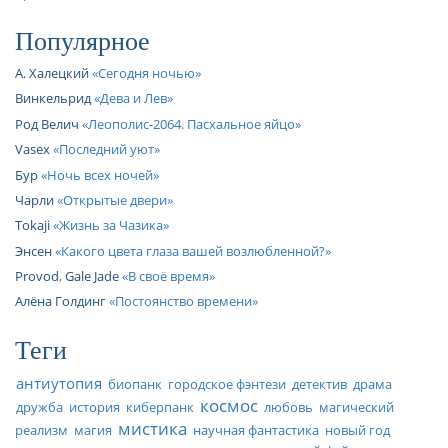
Популярное
А. Халецкий
Сегодня ночью
Винкельрид
Дева и Лев
Род Велич
Леополис-2064. Пасхальное яйцо
Vasex
Последний уют
Бур
Ночь всех ночей
Чарли
Открытые двери
Tokaji
Жизнь за Чазика
Энсен
Какого цвета глаза вашей возлюбленной?
Provod
,
Gale Jade
В своё время
Алёна Голдинг
Постоянство времени
Теги
антиутопия
биопанк
городское фэнтези
детектив
драма
космос
дружба
история
киберпанк
любовь
магический
мистика
реализм
магия
научная фантастика
новый год