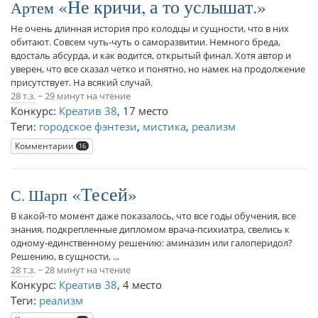
Не кричи, а то услышат.
Артем
Не очень длинная история про колодцы и сущности, что в них
обитают. Совсем чуть-чуть о саморазвитии. Немного бреда,
вдосталь абсурда, и как водится, открытый финал. Хотя автор и
уверен, что все сказал четко и понятно, но намек на продолжение
присутствует. На всякий случай.
28 т.з.
~ 29 минут на чтение
Конкурс:
Креатив 38
,
17 место
Теги:
городское фэнтези
,
мистика
,
реализм
Комментарии
16
Тесей
С. Шарп
В какой-то момент даже показалось, что все годы обучения, все
знания, подкрепленные дипломом врача-психиатра, свелись к
одному-единственному решению: аминазин или галоперидол?
Решению, в сущности, ...
28 т.з.
~ 28 минут на чтение
Конкурс:
Креатив 38
,
4 место
Теги:
реализм