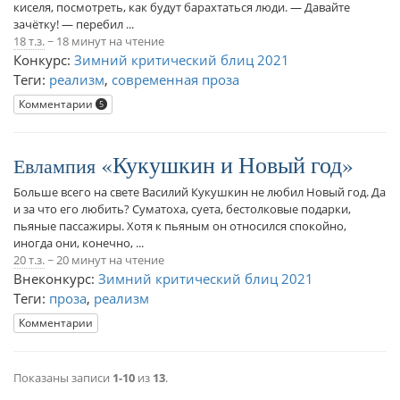
киселя, посмотреть, как будут барахтаться люди. — Давайте
зачётку! — перебил ...
18 т.з.
~ 18 минут на чтение
Конкурс:
Зимний критический блиц 2021
Теги:
реализм
,
современная проза
Комментарии
5
Кукушкин и Новый год
Евлампия
Больше всего на свете Василий Кукушкин не любил Новый год. Да
и за что его любить? Суматоха, суета, бестолковые подарки,
пьяные пассажиры. Хотя к пьяным он относился спокойно,
иногда они, конечно, ...
20 т.з.
~ 20 минут на чтение
Внеконкурс:
Зимний критический блиц 2021
Теги:
проза
,
реализм
Комментарии
Показаны записи
1-10
из
13
.