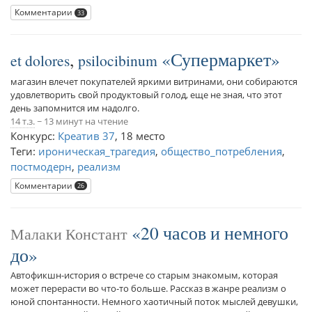
Комментарии
33
,
Супермаркет
et dolores
psilocibinum
магазин влечет покупателей яркими витринами, они собираются
удовлетворить свой продуктовый голод, еще не зная, что этот
день запомнится им надолго.
14 т.з.
~ 13 минут на чтение
Конкурс:
Креатив 37
,
18 место
Теги:
ироническая_трагедия
,
общество_потребления
,
постмодерн
,
реализм
Комментарии
26
20 часов и немного
Малаки Констант
до
Автофикшн-история о встрече со старым знакомым, которая
может перерасти во что-то больше. Рассказ в жанре реализм о
юной спонтанности. Немного хаотичный поток мыслей девушки,