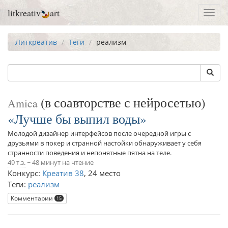
litkreativ
art
Toggl
navig
Литкреатив
Теги
реализм
(в соавторстве с нейросетью)
Amica
Лучше бы выпил воды
Молодой дизайнер интерфейсов после очередной игры с
друзьями в покер и странной настойки обнаруживает у себя
странности поведения и непонятные пятна на теле.
49 т.з.
~ 48 минут на чтение
Конкурс:
Креатив 38
,
24 место
Теги:
реализм
Комментарии
15