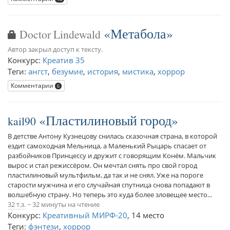
Метабола
Doctor Lindewald
Автор закрыл доступ к тексту.
Конкурс:
Креатив 35
Теги:
ангст
,
безумие
,
история
,
мистика
,
хоррор
Комментарии
6
Пластилиновый город
kail90
В детстве Антону Кузнецову снилась сказочная страна, в которой
ездит самоходная Мельница, а Маленький Рыцарь спасает от
разбойников Принцессу и дружит с говорящим Конём. Мальчик
вырос и стал режиссёром. Он мечтал снять про свой город
пластилиновый мультфильм, да так и не снял. Уже на пороге
старости мужчина и его случайная спутница снова попадают в
волшебную страну. Но теперь это куда более зловещее место...
32 т.з.
~ 32 минуты на чтение
Конкурс:
Креативный МИРФ-20
,
14 место
Теги:
фэнтези
,
хоррор