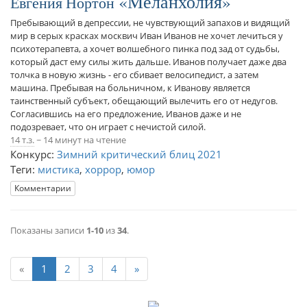
Меланхолия
Евгения Нортон
Пребывающий в депрессии, не чувствующий запахов и видящий
мир в серых красках москвич Иван Иванов не хочет лечиться у
психотерапевта, а хочет волшебного пинка под зад от судьбы,
который даст ему силы жить дальше. Иванов получает даже два
толчка в новую жизнь - его сбивает велосипедист, а затем
машина. Пребывая на больничном, к Иванову является
таинственный субъект, обещающий вылечить его от недугов.
Согласившись на его предложение, Иванов даже и не
подозревает, что он играет с нечистой силой.
14 т.з.
~ 14 минут на чтение
Конкурс:
Зимний критический блиц 2021
Теги:
мистика
,
хоррор
,
юмор
Комментарии
Показаны записи
1-10
из
34
.
«
1
2
3
4
»