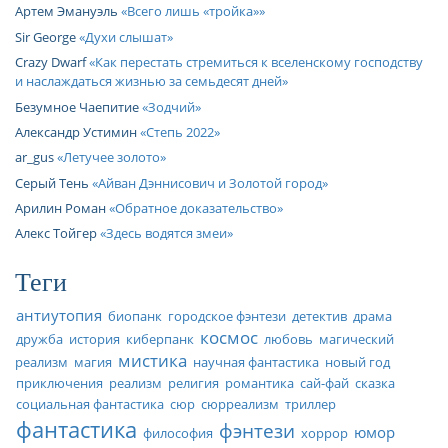
Артем Эмануэль
Всего лишь «тройка»
Sir George
Духи слышат
Crazy Dwarf
Как перестать стремиться к вселенскому господству
и наслаждаться жизнью за семьдесят дней
Безумное Чаепитие
Зодчий
Александр Устимин
Степь 2022
ar_gus
Летучее золото
Серый Тень
Айван Дэннисович и Золотой город
Арилин Роман
Обратное доказательство
Алекс Тойгер
Здесь водятся змеи
Теги
антиутопия
биопанк
городское фэнтези
детектив
драма
космос
дружба
история
киберпанк
любовь
магический
мистика
реализм
магия
научная фантастика
новый год
приключения
реализм
религия
романтика
сай-фай
сказка
социальная фантастика
сюр
сюрреализм
триллер
фантастика
фэнтези
юмор
философия
хоррор