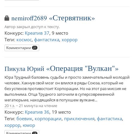
Стервятник
nemiroff2689
Автор закрыл доступ к тексту.
Конкурс:
Креатив 37
,
9 место
Теги:
космос
,
фантастика
,
хоррор
Комментарии
21
Операция "Вулкан"
Пикула Юрий
Юра Трудный баловень судьбы и просто замечательный молодой
человек. Хакнув свой мозг он влился в ряды Союза, который не
без успехов противостоит Корпорации. Но на этот раз миссия не
выполнима. Отца Трудного заточили в суперсовременной
мегатюрьме, находящейся в потухшем вулкане...
20 т.з.
~ 21 минута на чтение
Конкурс:
Креатив 36
,
19 место
Теги:
боевик
,
корпорации
,
приключения
,
фантастика
,
хоррор
,
юмор
Комментарии
18