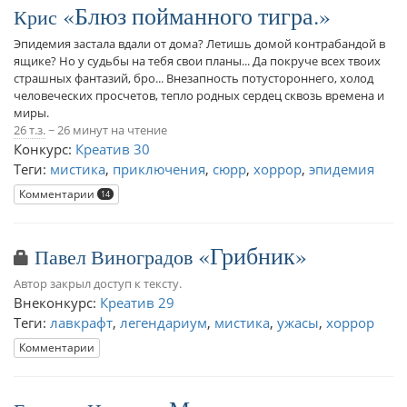
Блюз пойманного тигра.
Крис
Эпидемия застала вдали от дома? Летишь домой контрабандой в
ящике? Но у судьбы на тебя свои планы... Да покруче всех твоих
страшных фантазий, бро... Внезапность потустороннего, холод
человеческих просчетов, тепло родных сердец сквозь времена и
миры.
26 т.з.
~ 26 минут на чтение
Конкурс:
Креатив 30
Теги:
мистика
,
приключения
,
сюрр
,
хоррор
,
эпидемия
Комментарии
14
Грибник
Павел Виноградов
Автор закрыл доступ к тексту.
Внеконкурс:
Креатив 29
Теги:
лавкрафт
,
легендариум
,
мистика
,
ужасы
,
хоррор
Комментарии