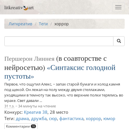
litkreativ
art
Toggl
navig
Литкреатив
Теги
хоррор
(в соавторстве с
Першерон Линнея
нейросетью)
Синтаксис голодной
пустоты
Первое, что ощутил Алекс, − запах старой бумаги и холод камня
под щекой. Он лежал на полу между двумя стеллажами,
уходящими в темноту так высоко, что верхние полки терялись во
мраке. Свет давали ...
31 т.з.
~ 34 минуты на чтение
Конкурс:
Креатив 38
,
28 место
Теги:
драма
,
дружба
,
сюр
,
фантастика
,
хоррор
,
юмор
Комментарии
16