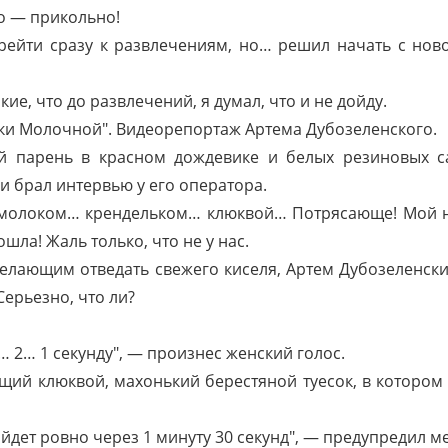
но — прикольно!
ерейти сразу к развлечениям, но… решил начать с нов
ие, что до развлечений, я думал, что и не дойду.
еки Молочной". Видеорепортаж Артема Дубозеленского.
 парень в красном дождевике и белых резиновых сап
и брал интервью у его оператора.
 молоком… крендельком… клюквой… Потрясающе! Мой н
шла! Жаль только, что не у нас.
елающим отведать свежего киселя, Артем Дубозеленск
Серьезно, что ли?
 2… 1 секунду", — произнес женский голос.
щий клюквой, махонький берестяной туесок, в котором
дет ровно через 1 минуту 30 секунд", — предупредил ме