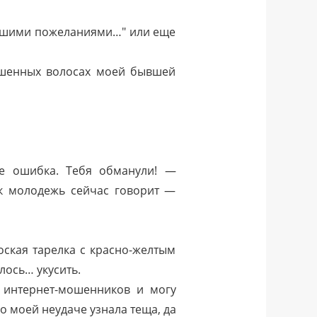
учшими пожеланиями…" или еще
ашенных волосах моей бывшей
не ошибка. Тебя обманули! —
ак молодежь сейчас говорит —
ская тарелка с красно-желтым
лось… укусить.
а интернет-мошенников и могу
 моей неудаче узнала теща, да