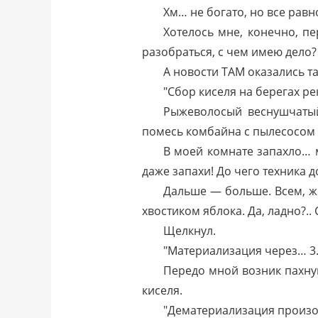
Хм… не богато, но все рав
Хотелось мне, конечно, п
разобраться, с чем имею дело?
А новости ТАМ оказались так
"Сбор киселя на берегах р
Рыжеволосый веснушчатый
помесь комбайна с пылесосом 
В моей комнате запахло…
даже запахи! До чего техника до
Дальше — больше. Всем, ж
хвостиком яблока. Да, ладно?.. 
Щелкнул.
"Материализация через… 3…
Передо мной возник пахну
киселя.
"Дематериализация произой