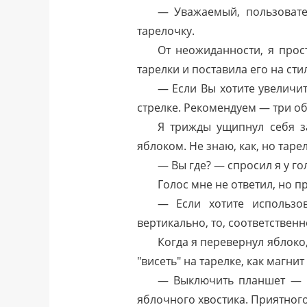
— Уважаемый, пользовате
тарелочку.
От неожиданности, я прос
тарелки и поставила его на ст
— Если Вы хотите увеличи
стрелке. Рекомендуем — три об
Я трижды ущипнул себя з
яблоком. Не знаю, как, но таре
— Вы где? — спросил я у го
Голос мне не ответил, но 
— Если хотите использо
вертикально, то, соответственн
Когда я перевернул яблоко,
"висеть" на тарелке, как магни
— Выключить планшет — п
яблочного хвостика. Приятного