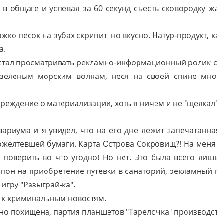
 в общаге и успевал за 60 секунд съесть сковородку ж
 песок на зубах скрипит, но вкусно. Натур-продукт, ка
а.
 стал просматривать рекламно-информационный ролик с
 зеленым морским волнам, неся на своей спине мног
реждение о материализации, хоть я ничем и не "щелкал"
ариума и я увидел, что на его дне лежит запечатанна
ожелтевшей бумаги. Карта Острова Сокровищ?! На меня
в поверить во что угодно! Но нет. Это была всего лишь
упон на приобретение путевки в санаторий, рекламный
игру "Разыграй-ка".
 к криминальным новостям.
о похищена, партия планшетов "Тарелочка" производств