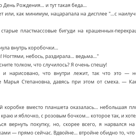
о День Рождения… и тут такая беда…
т или, как минимум, нацарапала на дисплее "…с наил
е старые пластмассовые бигуди на крашенных-перекр
нула внутрь коробочки…
л! Ногтями, небось, раздирала… ведьма…"
ните толком, что случилось? Я очень спешу!
 и нарисовано, что внутри лежит, так что это — 
 Марья Степановна, давясь при этом от смеха. — К
ой коробке вместо планшета оказалась… небольшая пло
раю и яблочко, с розовым бочком… которое так, и хоте
ся вернуть покупку, но, скорее всего, я нарвался н
ами — прямо сейчас. Вдвойне… втройне обидно то, что о