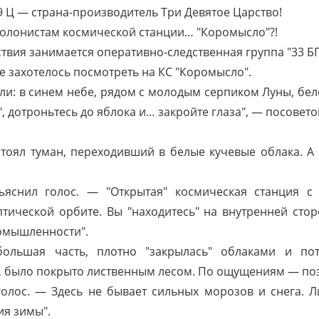
-9 Ц — страна-производитель Три Девятое Царство!
колонистам космической станции… "Коромысло"?!
вия занимается оперативно-следственная группа "33 БГ
е захотелось посмотреть на КС "Коромысло".
ли: в синем небе, рядом с молодым серпиком Луны, беле
, дотроньтесь до яблока и… закройте глаза", — посовето
тоял туман, переходивший в белые кучевые облака. А 
ъяснил голос. — "Открытая" космическая станция с 
тической орбите. Вы "находитесь" на внутренней стор
омышленности".
большая часть, плотно "закрылась" облаками и по
ть, было покрыто лиственным лесом. По ощущениям — поз
олос. — Здесь не бывает сильных морозов и снега. Ли
ия зимы".