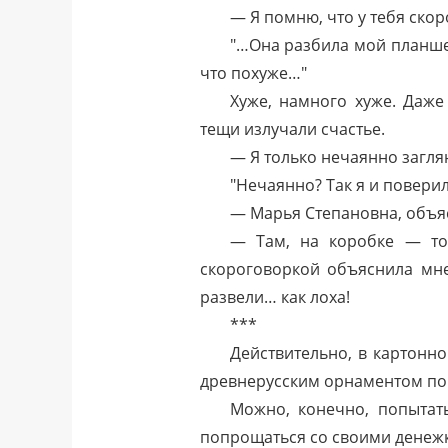
— Я помню, что у тебя скор
"…Она разбила мой планше
что похуже…"
Хуже, намного хуже. Даж
тещи излучали счастье.
— Я только нечаянно загля
"Нечаянно? Так я и повери
— Марья Степановна, объяс
— Там, на коробке — то
скороговоркой объяснила мне
развели… как лоха!
***
Действительно, в картонн
древнерусским орнаментом по к
Можно, конечно, попытать
попрощаться со своими денежк