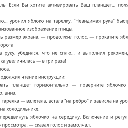
ль! Если Вы хотите активировать Ваш планшет… пожа
то… уронил яблоко на тарелку. "Невидимая рука" быст
илизованное изображение птицы.
ть размер экрана, — продолжил голос, — прокатите яб
орота.
а руку, убедился, что не сплю… и выполнил рекомен
лка увеличилась — в три раза!
лоса.
продолжил чтение инструкции:
вать планшет горизонтально — поверните яблочко
о, вниз.
 тарелка — взлетела, встала "на ребро" и зависла на ур
т на холодильнике.
ередвинуть яблочко на середину. Включение и регу
 просмотра, — сказал голос и замолчал.