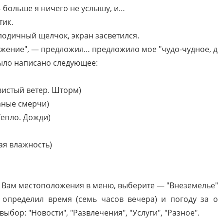
 больше я ничего не услышу, и…
тик.
одичный щелчок, экран засветился.
жение", — предложил… предложило мое "чудо-чудное, д
ыло написано следующее:
истый ветер. Шторм)
аные смерчи)
Тепло. Дожди)
ая влажность)
 Вам местоположения в меню, выберите — "Внеземелье"
определил время (семь часов вечера) и погоду за о
бор: "Новости", "Развлечения", "Услуги", "Разное".