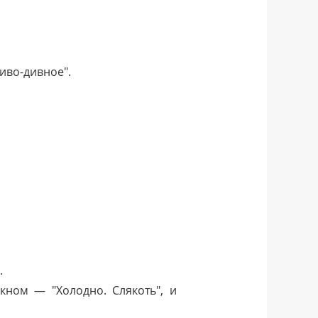
иво-дивное".
.
кном — "Холодно. Слякоть", и