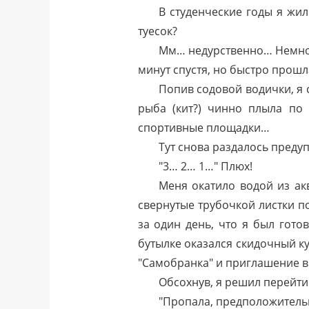
В студенческие годы я жил
туесок?
Мм… недурственно… Немножко
минут спустя, но быстро прошл
Попив содовой водички, я
рыба (кит?) чинно плыла по
спортивные площадки…
Тут снова раздалось предуп
"3… 2… 1…" Плюх!
Меня окатило водой из акв
свернутые трубочкой листки п
за один день, что я был гото
бутылке оказался скидочный к
"Самобранка" и приглашение в 
Обсохнув, я решил перейти
"Пропала, предположительн