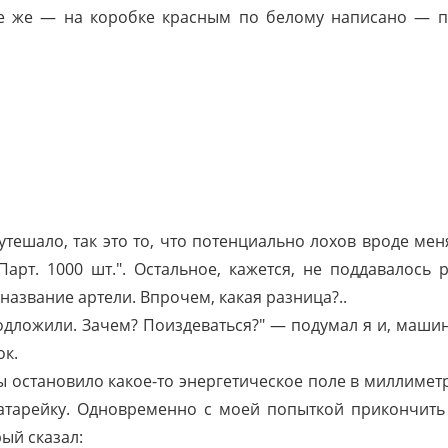
ое же — на коробке красным по белому написано — п
утешало, так это то, что потенциально лохов вроде ме
Парт. 1000 шт.". Остальное, кажется, не поддавалось 
название артели. Впрочем, какая разница?..
дложили. Зачем? Поиздеваться?" — подумал я и, машин
ок.
 остановило какое-то энергетическое поле в миллиметр
 батарейку. Одновременно с моей попыткой прикончить
ый сказал: