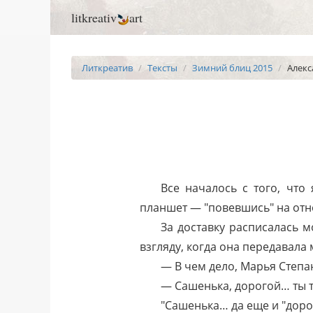
litkreativ
art
Литкреатив
Тексты
Зимний блиц 2015
Алекс
Все началось с того, что
планшет — "повевшись" на отно
За доставку расписалась м
взгляду, когда она передавала 
— В чем дело, Марья Степа
— Сашенька, дорогой… ты т
"Сашенька… да еще и "доро