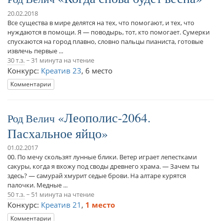
20.02.2018
Все существа в мире делятся на тех, что помогают, и тех, что
нуждаются в помощи. Я — поводырь, тот, кто помогает. Сумерки
спускаются на город плавно, словно пальцы пианиста, готовые
извлечь первые ...
30 т.з.
~ 31 минута на чтение
Конкурс:
Креатив 23
,
6 место
Комментарии
Леополис-2064.
Род Велич
Пасхальное яйцо
01.02.2017
00. По мечу скользят лунные блики. Ветер играет лепестками
сакуры, когда я вхожу под своды древнего храма. — Зачем ты
здесь? — самурай хмурит седые брови. На алтаре курятся
палочки. Медные ...
50 т.з.
~ 51 минута на чтение
Конкурс:
Креатив 21
,
1 место
Комментарии