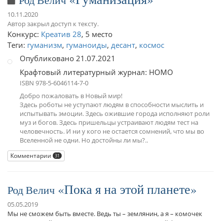
10.11.2020
Автор закрыл доступ к тексту.
Конкурс:
Креатив 28
,
5 место
Теги:
гуманизм
,
гуманоиды
,
десант
,
космос
Опубликовано 21.07.2021
Крафтовый литературный журнал: HOMO
ISBN 978-5-6046114-7-0
Добро пожаловать в Новый мир!
Здесь роботы не уступают людям в способности мыслить и
испытывать эмоции. Здесь ожившие города исполняют роли
муз и богов. Здесь пришельцы устраивают людям тест на
человечность. И ни у кого не остается сомнений, что мы во
Вселенной не одни. Но достойны ли мы?..
Комментарии
31
Пока я на этой планете
Род Велич
05.05.2019
Мы не сможем быть вместе. Ведь ты – землянин, а я – комочек