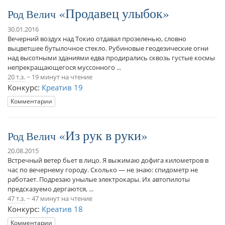
Продавец улыбок
Род Велич
30.01.2016
Вечерний воздух над Токио отдавал прозеленью, словно
выцветшее бутылочное стекло. Рубиновые геодезические огни
над высотными зданиями едва продирались сквозь густые космы
непрекращающегося муссонного ...
20 т.з.
~ 19 минут на чтение
Конкурс:
Креатив 19
Комментарии
Из рук в руки
Род Велич
20.08.2015
Встречный ветер бьет в лицо. Я выжимаю дофига километров в
час по вечернему городу. Сколько — не знаю: спидометр не
работает. Подрезаю унылые электрокары. Их автопилоты
предсказуемо дергаются, ...
47 т.з.
~ 47 минут на чтение
Конкурс:
Креатив 18
Комментарии