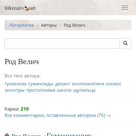
litkreativ
art
Toggl
navig
Литкреатив
Авторы
Род Велич
Род Велич
Все теги автора:
гуманизм
гуманоиды
десант
инопланетяне
космос
монстры
протоплазма
школа
щупальца
Карма:
210
Все комментарии, оставленные автором (76) →
Гуманизация
Род Велич