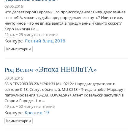
03.06.2016
Что делает героя Героем? Его происхождение? Сила, дарованная
свыше? А, может, судьба предопределяет его путь? Или, все же,
нечто иное, что не вписывается в придуманный кем-то сюжет?
Хиро никогда не ...
22 т.з.
~ 23 минуты на чтение
Конкурс:
Летний блиц 2016
Комментарии
Эпоха HE0JluTA
Род Велич
30.01.2016
SS.NET//2063.09.23//12:01:31 MU-0212> Наряд модераторов в
секторе C-13. Статус обычный. MU-0213> Птицы в небе. Маршрут
патрулирования 13-238. KOWALSKY> Агент Ковальски заступил в
Старом Городе. Что ...
49 т.з.
~ 50 минут на чтение
Конкурс:
Креатив 19
Комментарии