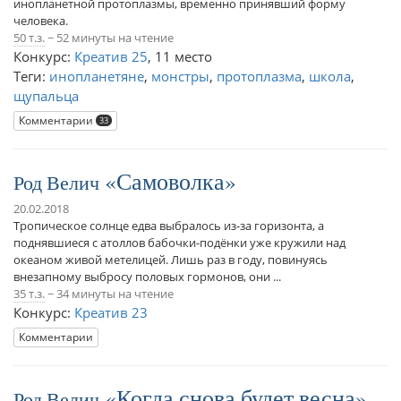
инопланетной протоплазмы, временно принявший форму
человека.
50 т.з.
~ 52 минуты на чтение
Конкурс:
Креатив 25
,
11 место
Теги:
инопланетяне
,
монстры
,
протоплазма
,
школа
,
щупальца
Комментарии
33
Самоволка
Род Велич
20.02.2018
Тропическое солнце едва выбралось из-за горизонта, а
поднявшиеся с атоллов бабочки-подёнки уже кружили над
океаном живой метелицей. Лишь раз в году, повинуясь
внезапному выбросу половых гормонов, они ...
35 т.з.
~ 34 минуты на чтение
Конкурс:
Креатив 23
Комментарии
Когда снова будет весна
Род Велич