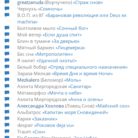
greatzanuda
Ворчучело
Страж снов
Чернухъ
Сомночь
В.О.П. из 8Г
Барановая революция или Deus ex
machina
Болтливое мыло
Сонный бог
Мой ветер
Если душа спит
Блин в тумане
За дверью
Мятный Бармен
Лицемерка
Бес сна
Метрополитен
Я омлет
Удачной охоты!
Белый бобер
Отряд специального назначения
Зараза Мелкая
Время Дня и время Ночи
Mezkalero
Беломор
Моль
Аэлита Миргородская
Санитар
Метаморфоз
Мечта о небе
Аэлита Миргородская
Анна и осень
Александра Хохлова
Ловец Снов
Майский сон
Альбатрос
Капитан моря Сновидений
Кария
Заказник
despair
Роковое deja vu
Traum
Сон
Sir George
Star Stranger
Зов Небес