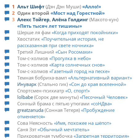
1
Альт Шифт
Дэн Дэн Муши
Алло!
2
Один второй
Мост над Горестной
3
Алекс Тойгер
,
Алёна Голдинг
Макото-кун
Пять тысяч лет тишины
Шерше ля фам
Когда приходят покойники
Хвостатик
Поучительная история, не
рассказанная при свете ночника
Третий Лишний
Сын Росомахи
Том-с-холмов
Прогулка в небо
Том-с-холмов
Карта солнечных снов
Том-с-холмов
Газетный город на песке
Темная бобриха-вамп
Альтернативный вариант
Инуварк
Стально гик
Сон до края вселенной
Спортсмен-психиатр
О, спорт!
lolbabe
Сорок две минуты
Песочный Человек
Сонный брама с пятью утюгами
соНДва
greatzanuda
Сонная Тетеря
Пробуждение
отменяется
Сова Неясность
Имя, похожее на шёпот
Саня Зэт
Обычный мечтатель
Прикроватная тумбочка
Запретная территория