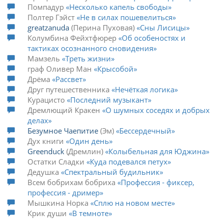
Помпадур
Несколько капель свободы
Полтер Гэйст
Не в силах пошевелиться
greatzanuda
Перина Пуховая
Сны Лисицы
Колумбина Фейхтфюрер
Об особеностях и
тактиках осознанного сновидения
Мамзель
Треть жизни
граф Оливер Ман
Крысобой
Дрёма
Рассвет
Друг путешественника
Нечёткая логика
Курацисто
Последний музыкант
Дремлющий Кракен
О шумных соседях и добрых
делах
Безумное Чаепитие
Эм
Бессердечный
Дух книги
Один день
Greenduck
Дремлин
Колыбельная для Юджина
Остатки Сладки
Куда подевался петух
Дедушка
Спектральный будильник
Всем бобрихам бобриха
Профессия - фиксер,
профессия - дример
Мышкина Норка
Сплю на новом месте
Крик души
В темноте