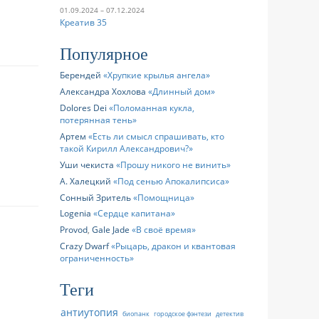
01.09.2024 – 07.12.2024
Креатив 35
Популярное
Берендей
Хрупкие крылья ангела
Александра Хохлова
Длинный дом
Dolores Dei
Поломанная кукла,
потерянная тень
Артем
Есть ли смысл спрашивать, кто
такой Кирилл Александрович?
Уши чекиста
Прошу никого не винить
А. Халецкий
Под сенью Апокалипсиса
Сонный Зритель
Помощница
Logenia
Сердце капитана
Provod
,
Gale Jade
В своё время
Crazy Dwarf
Рыцарь, дракон и квантовая
ограниченность
Теги
антиутопия
биопанк
городское фэнтези
детектив