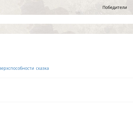
Победители
верхспособности
сказка