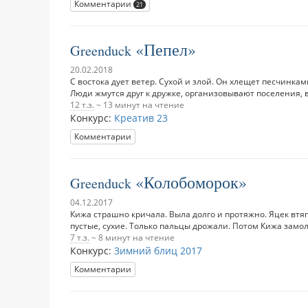
Комментарии
21
Пепел
Greenduck
20.02.2018
С востока дует ветер. Сухой и злой. Он хлещет песчинка
Люди жмутся друг к дружке, организовывают поселения, во
12 т.з.
~ 13 минут на чтение
Конкурс:
Креатив 23
Комментарии
Колобоморок
Greenduck
04.12.2017
Кижа страшно кричала. Выла долго и протяжно. Яцек втяг
пустые, сухие. Только пальцы дрожали. Потом Кижа замолч
7 т.з.
~ 8 минут на чтение
Конкурс:
Зимний блиц 2017
Комментарии