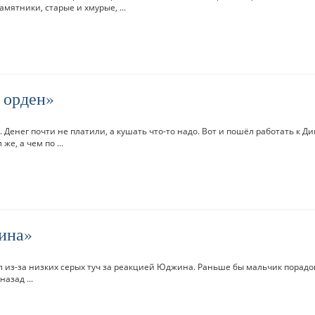
ятники, старые и хмурые, ...
 орден
 Денег почти не платили, а кушать что-то надо. Вот и пошёл работать к Д
же, а чем по ...
ина
л из-за низких серых туч за реакцией Юджина. Раньше бы мальчик порадо
азад ...