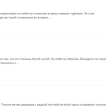
 Выпрыгиваю из кибитки и влипаю в грязь новыми туфлями. Это как
 же такой символизм во втором ...
я так, что не станешь босой ногой. На небе ни облачка. Выходить по тако
пасались с ...
онкие ветви деревьев с редкой листвой во всей красе открывают низкое