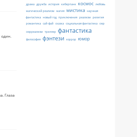
космос
драма
дружба
история
киберпанк
любовь
мистика
магический реализм
магия
научная
фантастика
новый год
приключения
реализм
религия
романтика
сай-фай
сказка
социальная фантастика
сюр
фантастика
сюрреализм
триллер
 один.
фэнтези
юмор
философия
хоррор
а. Глаза