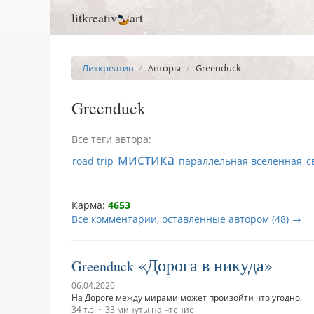
litkreativ
art
Литкреатив
Авторы
Greenduck
Greenduck
Все теги автора:
мистика
road trip
параллельная вселенная
с
Карма:
4653
Все комментарии, оставленные автором (48) →
Дорога в никуда
Greenduck
06.04.2020
На Дороге между мирами может произойти что угодно.
34 т.з.
~ 33 минуты на чтение