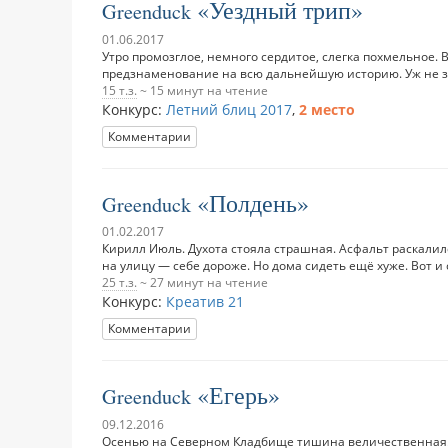
Уездный трип
Greenduck
01.06.2017
Утро промозглое, немного сердитое, слегка похмельное.
предзнаменование на всю дальнейшую историю. Уж не зря
15 т.з.
~ 15 минут на чтение
Конкурс:
Летний блиц 2017
,
2 место
Комментарии
Полдень
Greenduck
01.02.2017
Кирилл Июль. Духота стояла страшная. Асфальт раскалилс
на улицу — себе дороже. Но дома сидеть ещё хуже. Вот и с
25 т.з.
~ 27 минут на чтение
Конкурс:
Креатив 21
Комментарии
Егерь
Greenduck
09.12.2016
Осенью на Северном Кладбище тишина величественная. Т