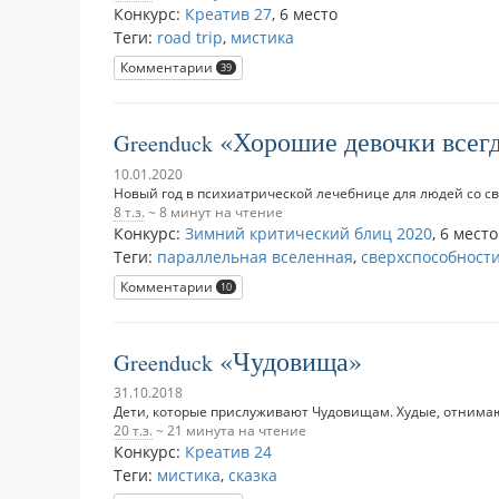
Конкурс:
Креатив 27
,
6 место
Теги:
road trip
,
мистика
Комментарии
39
Хорошие девочки всег
Greenduck
10.01.2020
Новый год в психиатрической лечебнице для людей со с
8 т.з.
~ 8 минут на чтение
Конкурс:
Зимний критический блиц 2020
,
6 место
Теги:
параллельная вселенная
,
сверхспособност
Комментарии
10
Чудовища
Greenduck
31.10.2018
Дети, которые прислуживают Чудовищам. Худые, отнимаю
20 т.з.
~ 21 минута на чтение
Конкурс:
Креатив 24
Теги:
мистика
,
сказка