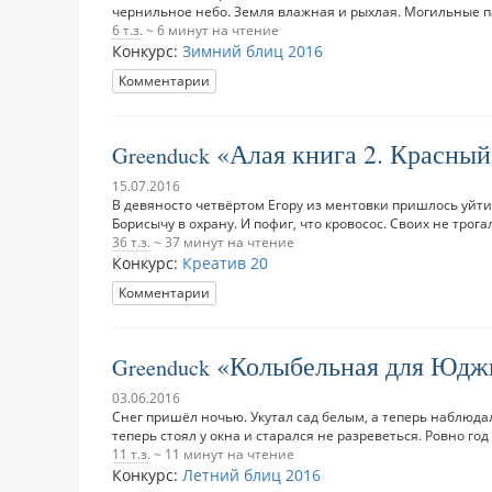
чернильное небо. Земля влажная и рыхлая. Могильные пам
6 т.з.
~ 6 минут на чтение
Конкурс:
Зимний блиц 2016
Комментарии
Алая книга 2. Красный
Greenduck
15.07.2016
В девяносто четвёртом Егору из ментовки пришлось уйти.
Борисычу в охрану. И пофиг, что кровосос. Своих не трогал 
36 т.з.
~ 37 минут на чтение
Конкурс:
Креатив 20
Комментарии
Колыбельная для Юдж
Greenduck
03.06.2016
Снег пришёл ночью. Укутал сад белым, а теперь наблюда
теперь стоял у окна и старался не разреветься. Ровно год н
11 т.з.
~ 11 минут на чтение
Конкурс:
Летний блиц 2016