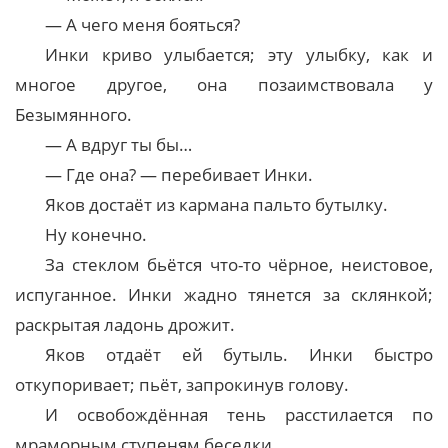
— А чего меня бояться?
Инки криво улыбается; эту улыбку, как и
многое другое, она позаимствовала у
Безымянного.
— А вдруг ты бы…
— Где она? — перебивает Инки.
Яков достаёт из кармана пальто бутылку.
Ну конечно.
За стеклом бьётся что-то чёрное, неистовое,
испуганное. Инки жадно тянется за склянкой;
раскрытая ладонь дрожит.
Яков отдаёт ей бутыль. Инки быстро
откупоривает; пьёт, запрокинув голову.
И освобождённая тень расстилается по
мраморным ступеням беседки.