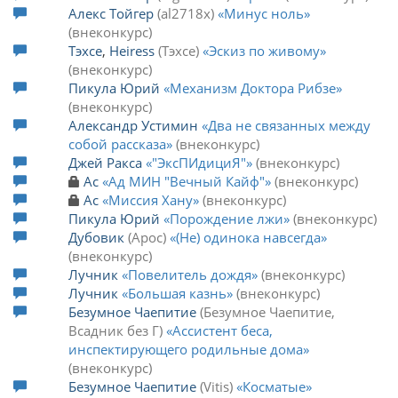
Алекс Тойгер
al2718x
Минус ноль
внеконкурс
Тэхсе
,
Heiress
Тэхсе
Эскиз по живому
внеконкурс
Пикула Юрий
Механизм Доктора Рибзе
внеконкурс
Александр Устимин
Два не связанных между
собой рассказа
внеконкурс
Джей Ракса
"ЭксПИдициЯ"
внеконкурс
Ас
Ад МИН "Вечный Кайф"
внеконкурс
Ас
Миссия Хану
внеконкурс
Пикула Юрий
Порождение лжи
внеконкурс
Дубовик
Арос
(Не) одинока навсегда
внеконкурс
Лучник
Повелитель дождя
внеконкурс
Лучник
Большая казнь
внеконкурс
Безумное Чаепитие
Безумное Чаепитие,
Всадник без Г
Ассистент беса,
инспектирующего родильные дома
внеконкурс
Безумное Чаепитие
Vitis
Косматые