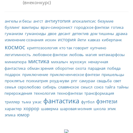
внеконкурс
антиутопия
ангелы и бесы
ангст
апокалипсис
безумие
буллинг
вампиры
врач-синхронист
городское фэнтези
готика
гуманизм
гуманоиды
двое
десант
детектив
дом тишины
драма
история
изменение сознания
искин
йети
кавказ
киберпанк
космос
криптозоология
кто так говорит
купчино
легитимность
любовное фэнтези
любовь
магия
метамарфозы
мистика
миниатюра
михалыч
мухожук
ненаучная
фантастика
обман зрения
оборотни
охота
парадная
победа
подарок
приключение
приключенческое фэнтези
пришельцы
проклятье
психиатрия
роуд-муви
рпг
самураи
свадьба
свет
семья
серолюбово
сибирь
славянское
смысл
союз
тайга
тайны
перерождения
технология
технофэнтези
трансформация
фантастика
фэнтези
триллер
тьма
ужас
футбол
хоррор
характер
шаверма
шаровая молния
школа
эпик
юмор
эпика