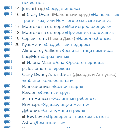
нечестно!
14
Junshi
пэр
Сосуд дьявола
24
16
Crazy Dwarf
Маленький круд
На пыльных
43
тропинках, или Немного о смысле жизни
17
Мартокот в октябре
Магистр Блохощёлк
28
18
Мартокот в октябре
Приёмник поломался
26
19
Серый Тень
Тыква Джек
Народ бабочек
30
20
Кузьмичч
Свадебный подарок
23
Alinora rey Vallion
Воспитанница вампира
9
LucyMor
Страх вины
3
Илона Мазг
Репа Юрского периода
12
psilocibinum
Переход
11
Crazy Dwarf
,
Альт Шифт
Джордж и Аннушка
11
Забытая колыбельная
Иллюзионист
Божьи твари
5
Revaon
Зеленый круг
5
Энни Нилсен
Желанный ребенок
9
Инуварк
Яд дарующий жизнь
8
Дубовик
Сны тумана и реки
8
Bes Love
Проверено - насекомых нет!
3
Astra
Дом тишины
6
7