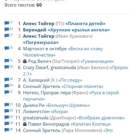
Всего текстов:
60
1
Алекс Тойгер
П5
Планета детей
57
1
Берендей
Хрупкие крылья ангела
43
3
Алекс Тойгер
Иван Хуанович
57
Погремушка
4
Мартокот в октябре
Весна во славу
35
Человечества
5
Род Велич
StarTrooper
Гуманизация
31
6
Crazy Dwarf
,
greatzanuda
Иван Белкин
Пророк
30
2.1
7
А. Халецкий
Х.
По следу
30
8
Сонный Зритель
Спорная планета
30
9
Heiress
,
Призрак пера
Франс
Рука в серой
22
перчатке
10
Дымка Ри
Большун-Шумень
25
11
Ливингстон
Искра
30
11
greatzanuda
ДрахКхарн
Вообрази драконов
28
11
Павел Виноградов
Капитан Кхопеш
29
14
Сонный Зритель
Лара Молниевна
Это
28