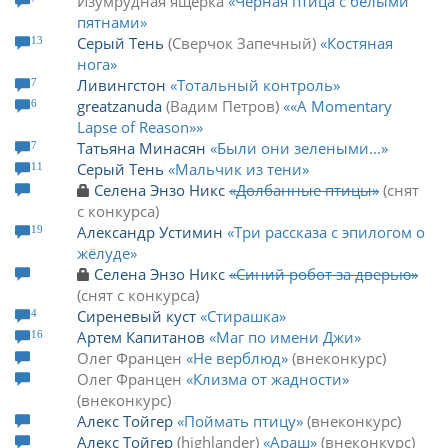
Изумрудная ящерка
Чёрная птица с белыми
пятнами
Серый Тень
Сверчок Запечный
Костяная
13
нога
Ливингстон
Тотальный контроль
7
greatzanuda
Вадим Петров
«A Momentary
6
Lapse of Reason»
Татьяна Минасян
Были они зелеными...
7
Серый Тень
Мальчик из тени
11
Селена Энзо Никс
Долбанные птицы
снят
с конкурса
Александр Устимин
Три рассказа с эпилогом о
19
жёлуде
Селена Энзо Никс
Синий робот за дверью
снят с конкурса
Сиреневый куст
Стирашка
4
Артем Капитанов
Маг по имени Джи
16
Олег Францен
Не верблюд
внеконкурс
Олег Францен
Клизма от жадности
внеконкурс
Алекс Тойгер
Поймать птицу
внеконкурс
Алекс Тойгер
highlander
Араш
внеконкурс