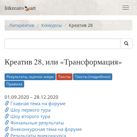
litkreativ
art
Toggl
navig
Литкреатив
Конкурсы
Креатив 28
Креатив 28, или «Трансформация»
Результаты, оценки жюри
Тексты
Тексты (подробнее)
Правила
01.09.2020 – 28.12.2020
Главная тема на форуме
Шоу первого тура
Шоу второго тура
Финальные результаты
Внеконкурсная тема на форуме
Результаты внеконкурса