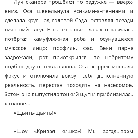
Луч сканера прошёлся по радужке — вверх-
вниз. Оса шевельнула усиками-антеннами и
сделала круг над головой Сэда, оставляя позади
сияющий след. В фасеточных глазах отразилась
потёртая камуфляжная роба и осунувшееся
мужское лицо: профиль, фас. Веки парня
задрожали, рот приоткрылся, по небритому
подбородку потекла слюна. Оса скорректировала
фокус и отключила вокруг себя дополненную
реальность, перестав походить на насекомое.
Затем она выпустила тонкий щуп и приблизилась
к голове…
«Щьить-щьить!»
«Шоу «Кривая кишка»! Мы загадываем