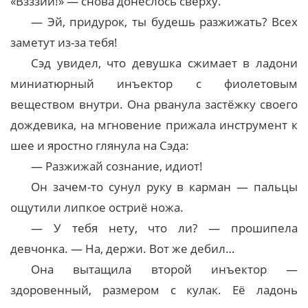
«Взззии!» — снова донеслось сверху.
— Эй, придурок, ты будешь разжижать? Всех
заметут из-за тебя!
Сэд увидел, что девушка сжимает в ладони
миниатюрный инъектор с фиолетовым
веществом внутри. Она рванула застёжку своего
дождевика, на мгновение прижала инструмент к
шее и яростно глянула на Сэда:
— Разжижай сознание, идиот!
Он зачем-то сунул руку в карман — пальцы
ощутили липкое остриё ножа.
— У тебя нету, что ли? — прошипела
девчонка. — На, держи. Вот же дебил…
Она вытащила второй инъектор —
здоровенный, размером с кулак. Её ладонь