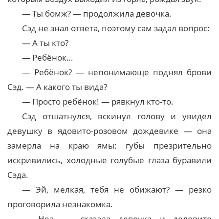
— Ты бомж? — продолжила девочка.
Сэд не знал ответа, поэтому сам задал вопрос:
— А ты кто?
— Ребёнок…
— Ребёнок? — непонимающе поднял брови
Сэд. — А какого ты вида?
— Просто ребёнок! — рявкнул кто-то.
Сэд отшатнулся, вскинул голову и увидел
девушку в ядовито-розовом дождевике — она
замерла на краю ямы: губы презрительно
искривились, холодные голубые глаза буравили
Сэда.
— Эй, мелкая, тебя не обижают? — резко
проговорила незнакомка.
— Неа, — сказала девочка и деловито