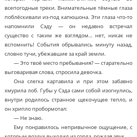
всепогодные треки. Внимательные тёмные глаза
поблёскивали из-под капюшона. Эти глаза что-то
напомнили Сэду — он недавно встречал
существо с таким же взглядом… нет, никак не
вспомнить! События обрывались минуту назад,
словно тучи, убежавшие за край земли.
— Это твоё место пребывания? — старательно
выговаривая слова, спросила девочка.
Она слегка картавила и при этом забавно
хмурила лоб. Губы у Сэда сами собой изогнулись,
внутри родилось странное щекочущее тепло, и
он хрипло пробормотал:
— Не знаю.
Ему понравилось непривычное ощущение, с
которым воздух выходил из горла, рождая звук.