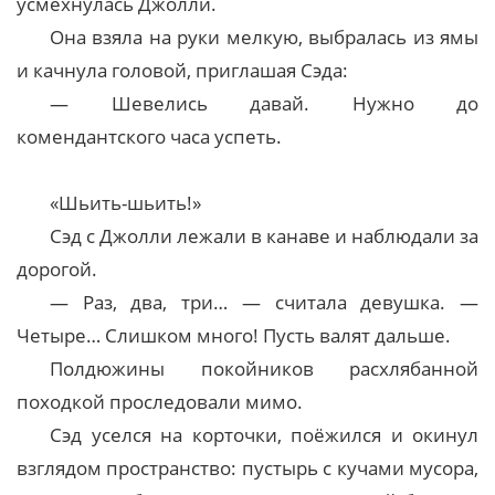
усмехнулась Джолли.
Она взяла на руки мелкую, выбралась из ямы
и качнула головой, приглашая Сэда:
— Шевелись давай. Нужно до
комендантского часа успеть.
«Шьить-шьить!»
Сэд с Джолли лежали в канаве и наблюдали за
дорогой.
— Раз, два, три… — считала девушка. —
Четыре… Слишком много! Пусть валят дальше.
Полдюжины покойников расхлябанной
походкой проследовали мимо.
Сэд уселся на корточки, поёжился и окинул
взглядом пространство: пустырь с кучами мусора,