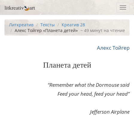
litkreativ
art
Toggl
navig
Литкреатив
Тексты
Креатив 28
Алекс Тойгер «Планета детей»
~ 49 минут на чтение
Алекс Тойгер
Планета детей
“Remember what the Dormouse said
Feed your head, feed your head”
Jefferson Airplane