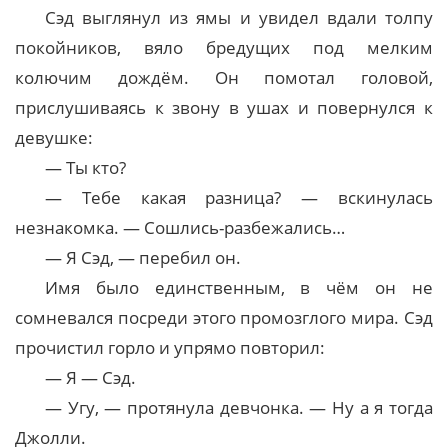
Сэд выглянул из ямы и увидел вдали толпу
покойников, вяло бредущих под мелким
колючим дождём. Он помотал головой,
прислушиваясь к звону в ушах и повернулся к
девушке:
— Ты кто?
— Тебе какая разница? — вскинулась
незнакомка. — Сошлись-разбежались…
— Я Сэд, — перебил он.
Имя было единственным, в чём он не
сомневался посреди этого промозглого мира. Сэд
прочистил горло и упрямо повторил:
— Я — Сэд.
— Угу, — протянула девчонка. — Ну а я тогда
Джолли.