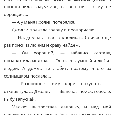
проговорила задумчиво, словно ни к кому не
обращаясь:
— А у меня кролик потерялся.
Джолли подняла голову и проворчала:
— Найдём мы твоего кролика… Сейчас ещё
раз поиск включим и сразу найдём.
— Он хороший, — забавно картавя,
продолжила мелкая. — Он очень умный и любит
людей. А дождь не любит, поэтому я его за
солнышком послала…
— Разоришься ему корм покупать, —
откликнулась Джолли. — Включай поиск, говорю.
Рыбу запускай.
Мелкая выпростала ладошку, и над ней
появилась светящаяся рыбка: она закрутилась на