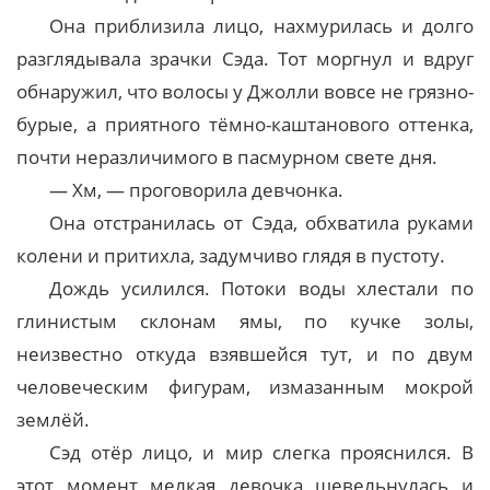
Она приблизила лицо, нахмурилась и долго
разглядывала зрачки Сэда. Тот моргнул и вдруг
обнаружил, что волосы у Джолли вовсе не грязно-
бурые, а приятного тёмно-каштанового оттенка,
почти неразличимого в пасмурном свете дня.
— Хм, — проговорила девчонка.
Она отстранилась от Сэда, обхватила руками
колени и притихла, задумчиво глядя в пустоту.
Дождь усилился. Потоки воды хлестали по
глинистым склонам ямы, по кучке золы,
неизвестно откуда взявшейся тут, и по двум
человеческим фигурам, измазанным мокрой
землёй.
Сэд отёр лицо, и мир слегка прояснился. В
этот момент мелкая девочка шевельнулась и