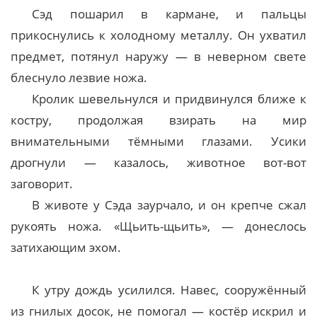
Сэд пошарил в кармане, и пальцы
прикоснулись к холодному металлу. Он ухватил
предмет, потянул наружу — в неверном свете
блеснуло лезвие ножа.
Кролик шевельнулся и придвинулся ближе к
костру, продолжая взирать на мир
внимательными тёмными глазами. Усики
дрогнули — казалось, животное вот-вот
заговорит.
В животе у Сэда заурчало, и он крепче сжал
рукоять ножа. «Щьить-щьить», — донеслось
затихающим эхом.
К утру дождь усилился. Навес, сооружённый
из гнилых досок, не помогал — костёр искрил и