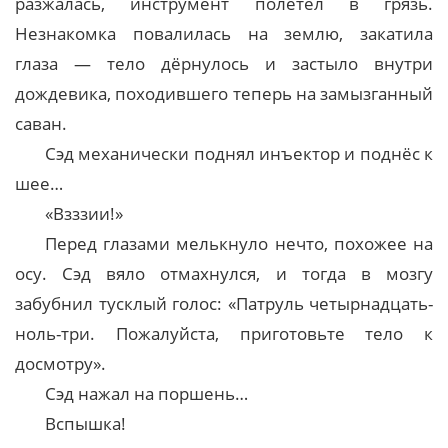
разжалась, инструмент полетел в грязь.
Незнакомка повалилась на землю, закатила
глаза — тело дёрнулось и застыло внутри
дождевика, походившего теперь на замызганный
саван.
Сэд механически поднял инъектор и поднёс к
шее…
«Взззии!»
Перед глазами мелькнуло нечто, похожее на
осу. Сэд вяло отмахнулся, и тогда в мозгу
забубнил тусклый голос: «Патруль четырнадцать-
ноль-три. Пожалуйста, приготовьте тело к
досмотру».
Сэд нажал на поршень…
Вспышка!