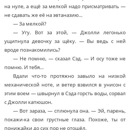
на нуле, а ещё за мелкой надо присматривать —
не сдавать же её на эвтаназию…
— За мелкой?
— Угу. Вот за этой, — Джолли легонько
ущипнула девочку за щёку. — Вы ведь с ней
вроде познакомились?
— Не помню, — сказал Сэд. — И осу тоже не
помню. И тебя…
Вдали что-то протяжно завыло на низкой
механической ноте, и ветер взвился в унисон с
этим воем — швырнул в Сэда горсть воды, сорвал
с Джолли капюшон.
— Вот зараза, — сплюнула она. — Эй, парень,
покажи-ка свои грустные глаза. Похоже, ты от
понижайки до сих пор не отошёл.