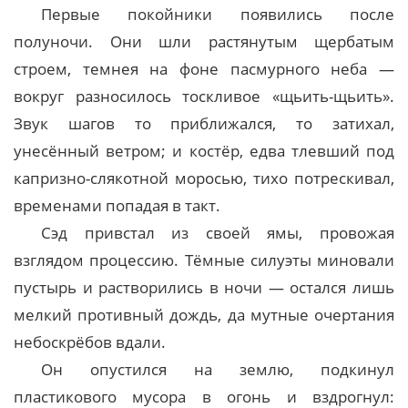
Первые покойники появились после
полуночи. Они шли растянутым щербатым
строем, темнея на фоне пасмурного неба —
вокруг разносилось тоскливое «щьить-щьить».
Звук шагов то приближался, то затихал,
унесённый ветром; и костёр, едва тлевший под
капризно-слякотной моросью, тихо потрескивал,
временами попадая в такт.
Сэд привстал из своей ямы, провожая
взглядом процессию. Тёмные силуэты миновали
пустырь и растворились в ночи — остался лишь
мелкий противный дождь, да мутные очертания
небоскрёбов вдали.
Он опустился на землю, подкинул
пластикового мусора в огонь и вздрогнул: