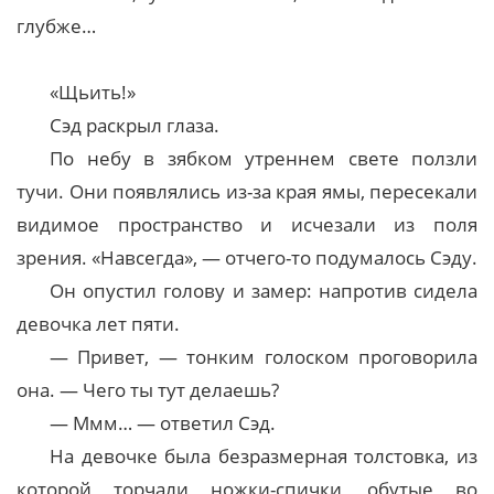
глубже…
«Щьить!»
Сэд раскрыл глаза.
По небу в зябком утреннем свете ползли
тучи. Они появлялись из-за края ямы, пересекали
видимое пространство и исчезали из поля
зрения. «Навсегда», — отчего-то подумалось Сэду.
Он опустил голову и замер: напротив сидела
девочка лет пяти.
— Привет, — тонким голоском проговорила
она. — Чего ты тут делаешь?
— Ммм… — ответил Сэд.
На девочке была безразмерная толстовка, из
которой торчали ножки-спички, обутые во