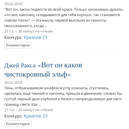
20.02.2018
"Вот он, закон подлости во всей красе. Только начинаешь думать,
что все, наконец, складывается для тебя хорошо, так становится
совсем плохо" — эта мысль первой выплыла из темноты
неосознанного, когда ...
37 т.з.
~ 36 минут на чтение
Конкурс:
Креатив 23
Комментарии
Вот он каков
Джей Ракса
чистокровный эльф
20.02.2018
Тень, отбрасываемая шкафом в углу комнаты, сгустилась,
сделалась еще темней и наконец, пришла в движение, словно бы
густой черный дым клубился и бился о непреодолимую для него
границу света. Как ...
21 т.з.
~ 20 минут на чтение
Конкурс:
Креатив 23
Комментарии