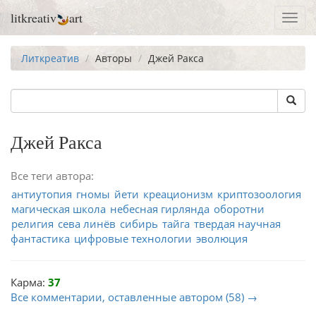
litkreativ
art
Toggl
navig
Литкреатив
Авторы
Джей Ракса
Джей Ракса
Все теги автора:
антиутопия
гномы
йети
креационизм
криптозоология
магическая школа
небесная гирлянда
оборотни
религия
сева линёв
сибирь
тайга
твердая научная
фантастика
цифровые технологии
эволюция
Карма:
37
Все комментарии, оставленные автором (58) →