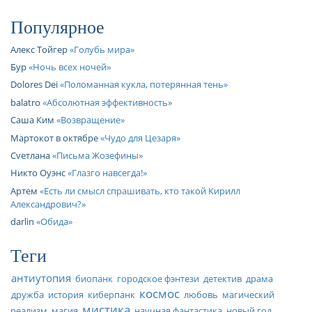
Популярное
Алекс Тойгер
Голубь мира
Бур
Ночь всех ночей
Dolores Dei
Поломанная кукла, потерянная тень
balatro
Абсолютная эффективность
Саша Ким
Возвращение
Мартокот в октябре
Чудо для Цезаря
Cveтлана
Письма Жозефины
Никто Оуэнс
Глазго навсегда!
Артем
Есть ли смысл спрашивать, кто такой Кирилл
Александрович?
darlin
Обида
Теги
антиутопия
биопанк
городское фэнтези
детектив
драма
космос
дружба
история
киберпанк
любовь
магический
мистика
реализм
магия
научная фантастика
новый год