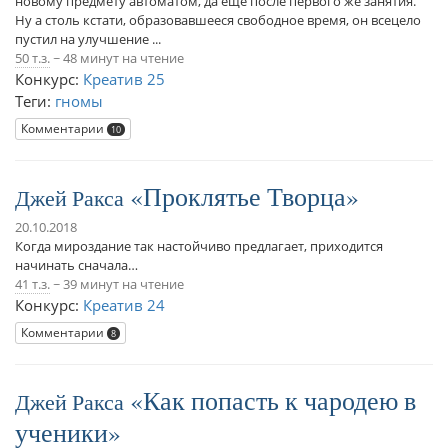
новому предмету автоматом, да ещё после первого же занятия.
Ну а столь кстати, образовавшееся свободное время, он всецело
пустил на улучшение ...
50 т.з.
~ 48 минут на чтение
Конкурс:
Креатив 25
Теги:
гномы
Комментарии
10
Проклятье Творца
Джей Ракса
20.10.2018
Когда мироздание так настойчиво предлагает, приходится
начинать сначала…
41 т.з.
~ 39 минут на чтение
Конкурс:
Креатив 24
Комментарии
8
Как попасть к чародею в
Джей Ракса
ученики