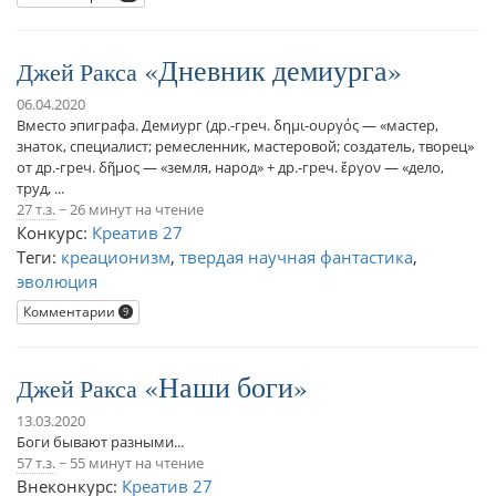
Дневник демиурга
Джей Ракса
06.04.2020
Вместо эпиграфа. Демиург (др.-греч. δημι-ουργός — «мастер,
знаток, специалист; ремесленник, мастеровой; создатель, творец»
от др.-греч. δῆμος — «земля, народ» + др.-греч. ἔργον — «дело,
труд, ...
27 т.з.
~ 26 минут на чтение
Конкурс:
Креатив 27
Теги:
креационизм
,
твердая научная фантастика
,
эволюция
Комментарии
9
Наши боги
Джей Ракса
13.03.2020
Боги бывают разными...
57 т.з.
~ 55 минут на чтение
Внеконкурс:
Креатив 27