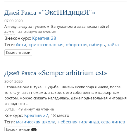
"ЭксПИдициЯ"
Джей Ракса
07.09.2020
А я еду, а еду за туманом. За туманом и за запахом тайги!
42 т.з.
~ 41 минута на чтение
Внеконкурс:
Креатив 28
Теги:
йети
,
криптозоология
,
оборотни
,
сибирь
,
тайга
Комментарии
Semper arbitrium est
Джей Ракса
30.04.2020
Странная она штука − Судьба... Жизнь Всеволода Линева, после
того случая с гномами, а так же с его собственным карьерным
ростом, можно сказать наладилась. Даже подневольная миграция
из родного ...
50 т.з.
~ 49 минут на чтение
Конкурс:
Креатив 27
,
18 место
Теги:
магическая школа
,
небесная гирлянда
,
сева линёв
Комментарии
17