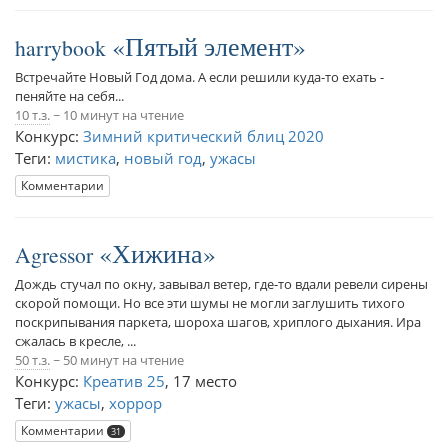
Пятый элемент
harrybook
Встречайте Новый Год дома. А если решили куда-то ехать -
пеняйте на себя...
10 т.з.
~ 10 минут на чтение
Конкурс:
Зимний критический блиц 2020
Теги:
мистика
,
новый год
,
ужасы
Комментарии
Хижина
Agressor
Дождь стучал по окну, завывал ветер, где-то вдали ревели сирены
скорой помощи. Но все эти шумы не могли заглушить тихого
поскрипывания паркета, шороха шагов, хриплого дыхания. Ира
сжалась в кресле, ...
50 т.з.
~ 50 минут на чтение
Конкурс:
Креатив 25
,
17 место
Теги:
ужасы
,
хоррор
Комментарии
31