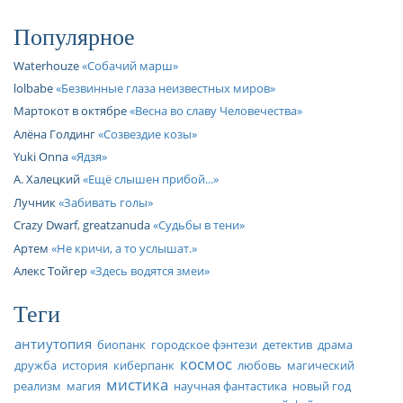
Популярное
Waterhouze
Собачий марш
lolbabe
Безвинные глаза неизвестных миров
Мартокот в октябре
Весна во славу Человечества
Алёна Голдинг
Созвездие козы
Yuki Onna
Ядзя
А. Халецкий
Ещё слышен прибой...
Лучник
Забивать голы
Crazy Dwarf
,
greatzanuda
Судьбы в тени
Артем
Не кричи, а то услышат.
Алекс Тойгер
Здесь водятся змеи
Теги
антиутопия
биопанк
городское фэнтези
детектив
драма
космос
дружба
история
киберпанк
любовь
магический
мистика
реализм
магия
научная фантастика
новый год