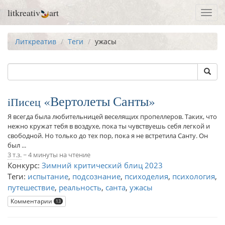
litkreativ
art
Toggl
navig
Литкреатив
Теги
ужасы
Вертолеты Санты
iПисец
Я всегда была любительницей веселящих пропеллеров. Таких, что
нежно кружат тебя в воздухе, пока ты чувствуешь себя легкой и
свободной. Но только до тех пор, пока я не встретила Санту. Он
был ...
3 т.з.
~ 4 минуты на чтение
Конкурс:
Зимний критический блиц 2023
Теги:
испытание
,
подсознание
,
психоделия
,
психология
,
путешествие
,
реальность
,
санта
,
ужасы
Комментарии
13