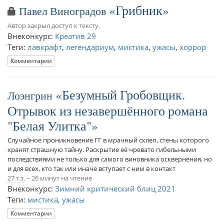
Грибник
Павел Виноградов
Автор закрыл доступ к тексту.
Внеконкурс:
Креатив 29
Теги:
лавкрафт
,
легендариум
,
мистика
,
ужасы
,
хоррор
Комментарии
Безумный Гробовщик.
Лоэнгрин
Отрывок из незавершённого романа
"Белая Улитка"
Случайное проникновение ГГ в мрачный склеп, стены которого
хранят страшную тайну. Раскрытие её чревато гибельными
последствиями не только для самого виновника осквернения, но
и для всех, кто так или иначе вступает с ним в контакт
27 т.з.
~ 26 минут на чтение
Внеконкурс:
Зимний критический блиц 2021
Теги:
мистика
,
ужасы
Комментарии