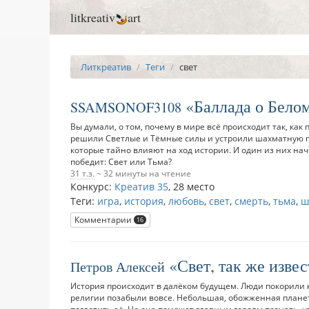
litkreativ
art
Литкреатив
Теги
свет
Баллада о Бело
SSAMSONOF3108
Вы думали, о том, почему в мире всё происходит так, как
решили Светлые и Тёмные силы и устроили шахматную па
которые тайно влияют на ход истории. И один из них нач
победит: Свет или Тьма?
31 т.з.
~ 32 минуты на чтение
Конкурс:
Креатив 35
,
28 место
Теги:
игра
,
история
,
любовь
,
свет
,
смерть
,
тьма
,
ш
Комментарии
16
Свет, так же извес
Петров Алексей
История происходит в далёком будущем. Люди покорили к
религии позабыли вовсе. Небольшая, обожженная планета
поглотить её. Но она поможет главным героям познать, ч