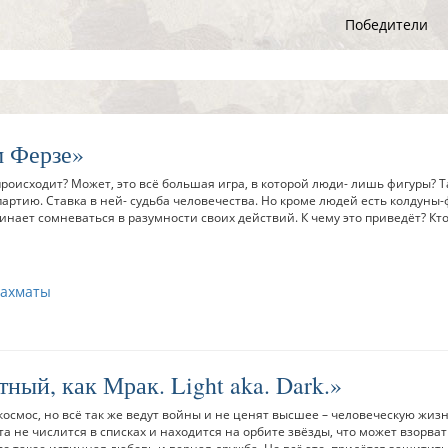
Победители
м Ферзе
 происходит? Может, это всё большая игра, в которой люди- лишь фигуры? Т
ртию. Ставка в ней- судьба человечества. Но кроме людей есть колдуны-
инает сомневаться в разумности своих действий. К чему это приведёт? Кт
ахматы
тный, как Мрак. Light aka. Dark.
осмос, но всё так же ведут войны и не ценят высшее – человеческую жизн
 не числится в списках и находится на орбите звёзды, что может взорват
то такое истинная любовь и верная дружба. Но всё это, придётся защитить