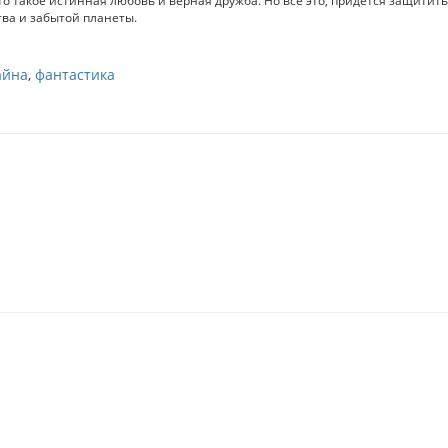
ва и забытой планеты.
айна
,
фантастика