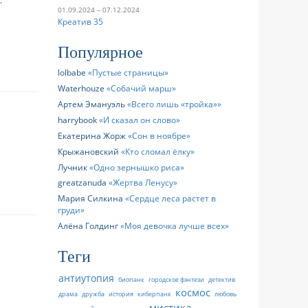
01.09.2024 – 07.12.2024
Креатив 35
Популярное
lolbabe
Пустые страницы
Waterhouze
Собачий марш
Артем Эмануэль
Всего лишь «тройка»
harrybook
И сказал он слово
Екатерина Жорж
Сон в ноябре
Крыжановский
Кто сломал ёлку
Лучник
Одно зернышко риса
greatzanuda
Жертва Ленусу
Мария Силкина
Сердце леса растет в
груди
Алёна Голдинг
Моя девочка лучше всех
Теги
антиутопия
биопанк
городское фэнтези
детектив
космос
драма
дружба
история
киберпанк
любовь
мистика