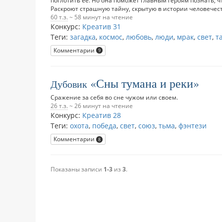
Раскроют страшную тайну, скрытую в истории человечест
60 т.з.
~ 58 минут на чтение
Конкурс:
Креатив 31
Теги:
загадка
,
космос
,
любовь
,
люди
,
мрак
,
свет
,
т
Комментарии
9
Сны тумана и реки
Дубовик
Сражение за себя во сне чужом или своем.
26 т.з.
~ 26 минут на чтение
Конкурс:
Креатив 28
Теги:
охота
,
победа
,
свет
,
союз
,
тьма
,
фэнтези
Комментарии
8
Показаны записи
1-3
из
3
.