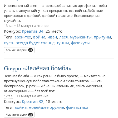
Инопланетный агент пытается добраться до артефакта, чтобы
узнать главную тайну - как прекратить все войны. Действие
происходит в далёкой, далёкой галактике. Все совпадения
случайны.
13 т.з.
~ 13 минут на чтение
Конкурс:
Креатив 34
,
25 место
Теги:
архи-тех
,
война
,
иван
,
леся
,
музыканты
,
прыгуны
,
пусть всегда будет солнце
,
тунны
,
фузикусы
Комментарии
24
Зелёная бомба
Greypo
Зелёная бомба — А как раньше было просто, — мечтательно
протянул консул, поболтав стаканом с син-тоником. — Есть
боеприпасы, р-раз! — и бьёшь. Атомными, сейсмическими,
атмосферными — без всей вот ...
12 т.з.
~ 11 минут на чтение
Конкурс:
Креатив 32
,
18 место
Теги:
война
,
новейшее оружие
,
фантастика
Комментарии
24