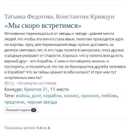
Татьяна Федотова, Константин Кривцун
Мы скоро встретимся
Мгновенно перемещаться от звезды к звезде - давняя мечта
людей. Но чтобы эта мечта стала явью, пилотам приходится идти
на жертвы. Арку для перемещения ведь нужно доставить за
десятки световых лет. А это годы полета в заморозке, пока друзья
и родные умирают от старости. Хорошо, что у пилота всегда есть
верный друг - его Корабль. С ним и поговорить можно, и
поспорить, и посмеяться. Но так ли бескорыстна дружба человека
и Корабля? Что за тайны хранит в себе космос? И при чем тут
скорпионьи хвосты?
60 т.з.
~ 63 минуты на чтение
Конкурс:
Креатив 31
,
11 место
Теги:
война
,
долг
,
корабли
,
космос
,
криосон
,
любовь
,
предтечи
,
черная звезда
Комментарии
30
Показаны записи
1-4
из
4
.