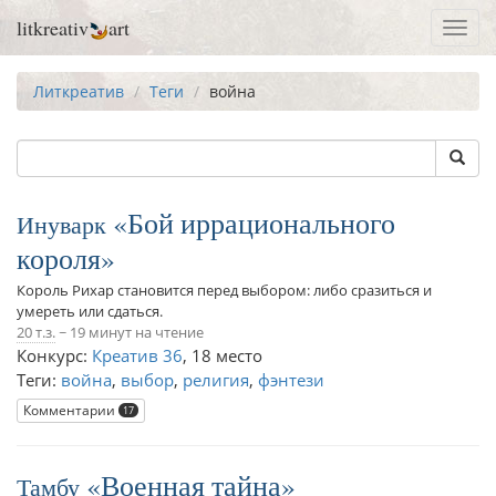
litkreativ
art
Toggl
navig
Литкреатив
Теги
война
Бой иррационального
Инуварк
короля
Король Рихар становится перед выбором: либо сразиться и
умереть или сдаться.
20 т.з.
~ 19 минут на чтение
Конкурс:
Креатив 36
,
18 место
Теги:
война
,
выбор
,
религия
,
фэнтези
Комментарии
17
Военная тайна
Тамбу