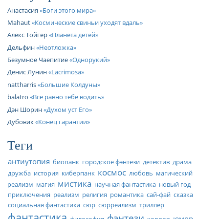
Анастасия
Боги этого мира
Mahaut
Космические свиньи уходят вдаль
Алекс Тойгер
Планета детей
Дельфин
Неотложка
Безумное Чаепитие
Однорукий
Денис Лунин
Lacrimosa
nattharris
Большие Колдуны
balatro
Все равно тебе водить
Дэн Шорин
Духом уст Его
Дубовик
Конец гарантии
Теги
антиутопия
биопанк
городское фэнтези
детектив
драма
космос
дружба
история
киберпанк
любовь
магический
мистика
реализм
магия
научная фантастика
новый год
приключения
реализм
религия
романтика
сай-фай
сказка
социальная фантастика
сюр
сюрреализм
триллер
фантастика
фэнтези
юмор