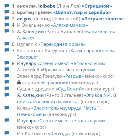
1
аноним
,
lolbabe
Лю и Лол
Страшной
2
Братец Гримм
Шепот, пар и серебро
3
ar_gus
Леонид Горбовский
Летучее золото
4
И.Омельченко
Аляска-мачеха
5
А. Халецкий
Ранго Витальев
Каникулы на
Аляске
6
Izgnannik
Переходная форма
7
Конcтантин Риндевич
Казак парового века.
Заморье
8
Инуварк
Стены имеют не только уши
Алексей Я
Правильные поступки
Элвенлорд Гримуар
Разрыв
внеконкурс
аноним
Страшной
внеконкурс
Судья-с-дредами
Суд Божий
внеконкурс
А. Халецкий
Ранго Витальев
Эпизод №4. В
поисках великого мамонта
внеконкурс
Князь
Властитель изумруда. Часть 1.
Незнакомец
внеконкурс
Инуварк
Стены имеют не только уши
внеконкурс
Ин-Ко Гни-То
Легенда
внеконкурс