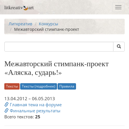
litkreativ
art
Toggl
navig
Литкреатив
Конкурсы
Межавторский стимпанк-проект
Межавторский стимпанк-проект
«Аляска, сударь!»
Тексты
Тексты (подробнее)
Правила
13.04.2012 – 06.05.2013
Главная тема на форуме
Финальные результаты
Всего текстов:
25