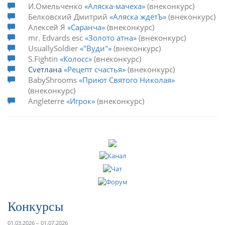
И.Омельченко
Аляска-мачеха
внеконкурс
Белковский Дмитрий
Аляска ждётЪ
внеконкурс
Алексей Я
Саранча
внеконкурс
mr. Edvards esc
Золото атна
внеконкурс
UsuallySoldier
"Вуди"
внеконкурс
S.Fightin
Колосс
внеконкурс
Cveтлана
Рецепт счастья
внеконкурс
BabyShrooms
Приют Святого Николая
внеконкурс
Angleterre
Игрок
внеконкурс
Конкурсы
01.03.2026 – 01.07.2026