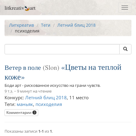
litkreativ
art
Toggl
navig
Литкреатив
Теги
Летний блиц 2018
психоделия
Цветы на теплой
Ветер в поле
Slon
коже
Боди арт - рискованное искусство на грани чувств.
9 т.з.
~ 9 минут на чтение
Конкурс:
Летний блиц 2018
,
11 место
Теги:
маньяк
,
психоделия
Комментарии
3
Показаны записи
1-1
из
1
.