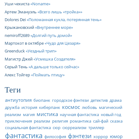
Уши чекиста
Noname
Артем Эмануэль
Всего лишь «тройка»
Dolores Dei
Поломанная кукла, потерянная тень
Крыжановский
Внутреннее море
nemiroff2689
Долгий путь домой
Мартокот в октябре
Чудо для Цезаря
Greenduck
Уездный трип
Магистр Джей
Усмешка Создателя
Серый Тень
А дальше только сейчас
Алекс Тойгер
Поймать птицу
Теги
антиутопия
биопанк
городское фэнтези
детектив
драма
космос
дружба
история
киберпанк
любовь
магический
мистика
реализм
магия
научная фантастика
новый год
приключения
реализм
религия
романтика
сай-фай
сказка
социальная фантастика
сюр
сюрреализм
триллер
фантастика
фэнтези
юмор
философия
хоррор