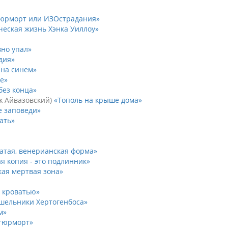
тюрморт или ИЗОстрадания
ческая жизнь Хэнка Уиллоу
вно упал
дия
 на синем
же
без конца
 Айвазовский
Тополь на крыше дома
 заповеди
ать
атая, венерианская форма
я копия - это подлинник
кая мертвая зона
д кроватью
шельники Хертогенбоса
м
тюрморт