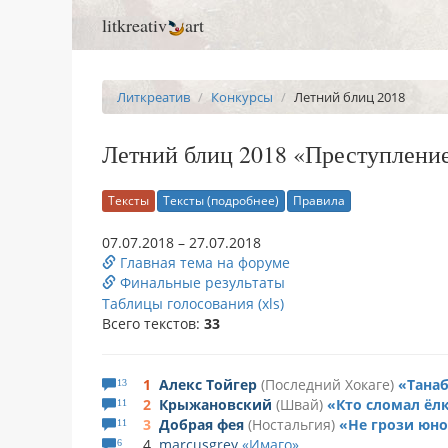
litkreativ
art
Литкреатив
Конкурсы
Летний блиц 2018
Летний блиц 2018 «Преступление
Тексты
Тексты (подробнее)
Правила
07.07.2018 – 27.07.2018
Главная тема на форуме
Финальные результаты
Таблицы голосования (xls)
Всего текстов:
33
1
Алекс Тойгер
Последний Хокаге
Тана
13
2
Крыжановский
Швай
Кто сломал ёл
11
3
Добрая фея
Ностальгия
Не грози юно
11
4
marcusgrey
Имаго
6