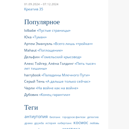
01.09.2024 – 07.12.2024
Креатив 35
Популярное
lolbabe
Пустые страницы
Юка
Туман
Артем Эмануэль
Всего лишь «тройка»
Mahaut
Поглощение
Дельфин
Гомельский крысовод
Алекс Тойгер
,
Алёна Голдинг
Пять тысяч
лет тишины
harrybook
Паладины Млечного Пути
Серый Тень
А дальше только сейчас
Чарли
На войне как на войне
Дубовик
Конец гарантии
Теги
антиутопия
биопанк
городское фэнтези
детектив
космос
драма
дружба
история
киберпанк
любовь
мистика