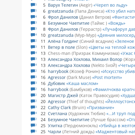
5
Варух Телегин
Aegir
Череп во льду
5
6
greatzanuda
Папа Дениса
Кто убил на
5
6
Фрол Данилов
Данил Ветров
Фантасти
4
8
Безумное Чаепитие
Таймс
Вождь
3
8
Фрол Данилов
Террастр
Лучафэрул да
3
10
greatzanuda
Мур-Мур
Деяния милосер
4
11
Алёна Голдинг
Синий всадник
Зеленое
2
11
Ветер в поле
Slon
Цветы на теплой ко
3
13
Chess-man
Призрак Коммунизма
Ужас 
4
13
Александра Хохлова
,
Михаил Волор
Жорж
3
13
Александра Хохлова
Nekto SvoЙ
Четыре
4
16
harrybook
Жозеф Ронин
Искусство убив
2
16
Agressor
Dark Muse
Post mortem
3
16
Дубовик
Каша маслом
3
16
harrybook
Бамбуков
Фамилчоква крапч
2
20
Магистр Джей
Каток Правосудия
Худша
2
20
Agressor
Thief of thoughts
Йеллоустонс
2
22
Cathy Clark
Bruin
Призвание
3
22
Cveтлана
Художник Тюбик
...И труп по
4
24
Безумное Чаепитие
Лучше брассом
От
2
25
Улитка
Пердюмонокль
Убийца в желто
2
25
Чарли
Летний дождь
Маджентовый на
1