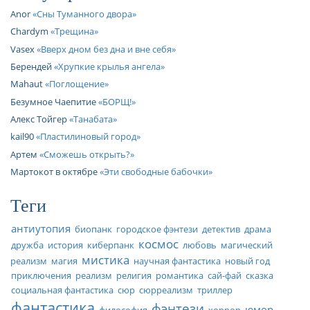
Anor
Сны Туманного двора
Chardym
Трещина
Vasex
Вверх дном без дна и вне себя
Берендей
Хрупкие крылья ангела
Mahaut
Поглощение
Безумное Чаепитие
БОРЩ!
Алекс Тойгер
Танабата
kail90
Пластилиновый город
Артем
Сможешь открыть?
Мартокот в октябре
Эти свободные бабочки
Теги
антиутопия
биопанк
городское фэнтези
детектив
драма
космос
дружба
история
киберпанк
любовь
магический
мистика
реализм
магия
научная фантастика
новый год
приключения
реализм
религия
романтика
сай-фай
сказка
социальная фантастика
сюр
сюрреализм
триллер
фантастика
фэнтези
юмор
философия
хоррор