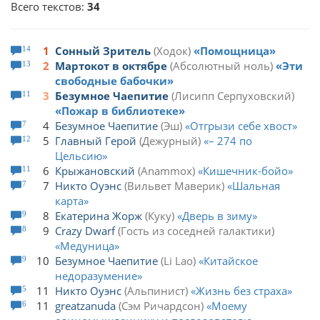
Всего текстов:
34
1
Сонный Зритель
Ходок
Помощница
14
2
Мартокот в октябре
Абсолютный ноль
Эти
13
свободные бабочки
3
Безумное Чаепитие
Лисипп Серпуховский
11
Пожар в библиотеке
4
Безумное Чаепитие
Эш
Отгрызи себе хвост
7
5
Главный Герой
Дежурный
– 274 по
12
Цельсию
6
Крыжановский
Anammox
Кишечник-бойо
11
7
Никто Оуэнс
Вильвет Маверик
Шальная
7
карта
8
Екатерина Жорж
Куку
Дверь в зиму
9
9
Crazy Dwarf
Гость из соседней галактики
8
Медуница
10
Безумное Чаепитие
Li Lao
Китайское
9
недоразумение
11
Никто Оуэнс
Альпинист
Жизнь без страха
5
11
greatzanuda
Сэм Ричардсон
Моему
6