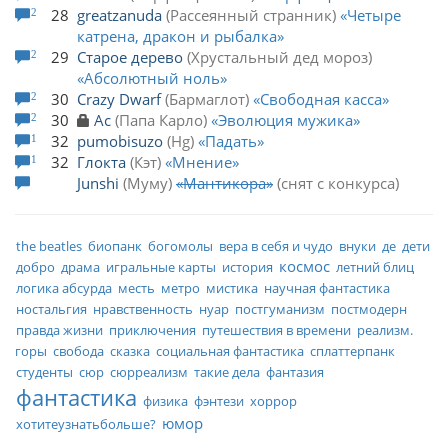
28
greatzanuda
Рассеянный странник
Четыре
2
катрена, дракон и рыбалка
29
Старое дерево
Хрустальный дед мороз
2
Абсолютный ноль
30
Crazy Dwarf
Бармаглот
Свободная касса
2
30
Ас
Папа Карло
Эволюция мужика
2
32
pumobisuzo
Hg
Падать
1
32
Глокта
Кэт
Мнение
1
Junshi
Муму
Мантикора
снят с конкурса
the beatles
биопанк
богомолы
вера в себя и чудо
внуки
де
дети
космос
добро
драма
игральные карты
история
летний блиц
логика абсурда
месть
метро
мистика
научная фантастика
ностальгия
нравственность
нуар
постгуманизм
постмодерн
правда жизни
приключения
путешествия в времени
реализм.
горы
свобода
сказка
социальная фантастика
сплаттерпанк
студенты
сюр
сюрреализм
такие дела
фантазия
фантастика
физика
фэнтези
хоррор
юмор
хотитеузнатьбольше?