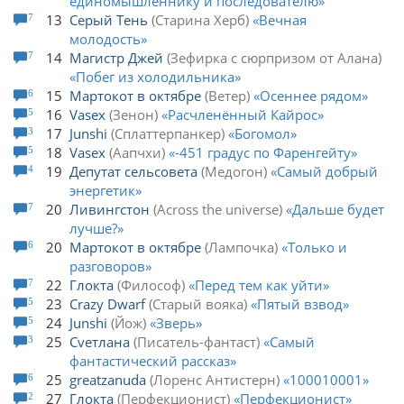
единомышленнику и последователю
13
Серый Тень
Старина Херб
Вечная
7
молодость
14
Магистр Джей
Зефирка с сюрпризом от Алана
7
Побег из холодильника
15
Мартокот в октябре
Ветер
Осеннее рядом
6
16
Vasex
Зенон
Расчленённый Кайрос
5
17
Junshi
Сплаттерпанкер
Богомол
3
18
Vasex
Aaпчхи
-451 градус по Фаренгейту
5
19
Депутат сельсовета
Медогон
Самый добрый
4
энергетик
20
Ливингстон
Across the universe
Дальше будет
7
лучше?
20
Мартокот в октябре
Лампочка
Только и
6
разговоров
22
Глокта
Философ
Перед тем как уйти
7
23
Crazy Dwarf
Старый вояка
Пятый взвод
5
24
Junshi
Йож
Зверь
5
25
Cveтлана
Писатель-фантаст
Самый
3
фантастический рассказ
25
greatzanuda
Лоренс Антистерн
100010001
6
27
Глокта
Перфекционист
Перфекционист
2