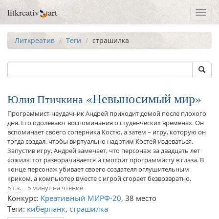
litkreativ
art
Toggl
navig
Литкреатив
Теги
страшилка
Невыносимый мир
Юлия Птичкина
Программист-неудачник Андрей приходит домой после плохого
дня. Его одолевают воспоминания о студенческих временах. Он
вспоминает своего соперника Костю, а затем – игру, которую он
тогда создал, чтобы виртуально над этим Костей издеваться.
Запустив игру, Андрей замечает, что персонаж за двадцать лет
«ожил»: тот разворачивается и смотрит программисту в глаза. В
конце персонаж убивает своего создателя оглушительным
криком, а компьютер вместе с игрой сгорает безвозвратно.
5 т.з.
~ 5 минут на чтение
Конкурс:
Креативный МИРФ-20
,
38 место
Теги:
киберпанк
,
страшилка