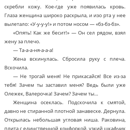
скребли кожу. Кое-где уже появилась кровь.
Глаза женщина широко раскрыла, и изо рта у нее
вылетало: «У-у-у-у!» и потом носом — «бз-бз-бз».
«Опять! Как же бесит!» — Он сел рядом, взял
жену за плечо.
— Та-а-а-ня-а-а-а!
Жена вскинулась. Сбросила руку с плеча.
Вскочила.
— Не трогай меня! Не прикасайся! Все из-за
тебя! Зачем ты заставил меня? Ведь были уже
Олежек, Валерочка! Зачем? Зачем ты…
Женщина осеклась. Подскочила к смятой,
давно не стиранной плотной занавеске. Дернула.
Открылась небольшая угловая ниша. Раковина,
плита с единственной конфоркой, узкий шкафчик