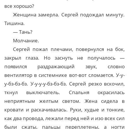
все хорошо?
Женщина замерла. Сергей подождал минуту.
Тишина.
— Тань?
Молчание.
Сергей пожал плечами, повернулся на бок,
закрыл глаза. Но заснуть не получалось —
появился раздражающий звук, словно
вентилятор в системнике вот-вот сломается. У-у-
у-бз-бз-бз. У-у-у-у-бз-бз-бз. Сергей резко вскочил,
ткнул выключатель. Спальня окрасилась
неприятным желтым светом. Жена сидела в
кровати и раскачивалась. Руки, худые и тонкие,
как два провода, лежали перед ней и изо всех сил
были сжаты, пальцы переплетены, а ногти