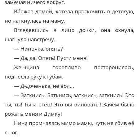
замечая ничего вокруг.
Вбежав домой, хотела проскочить в детскую,
но наткнулась на маму.
Вглядевшись в лицо дочки, она охнула,
шагнула навстречу.
— Ниночка, опять?
— Да, да! Опять! Пусти меня!
Женщина торопливо посторонилась,
поднесла руку к губам.
— Д-доченька, не вол…
— Заткнись! Заткнись, заткнись, заткнись! Это
ты, ты! Ты и отец! Это вы виноваты! Зачем было
рожать меня и Димку!
Нина промчалась мимо мамы, чуть не сбив её
с ног.