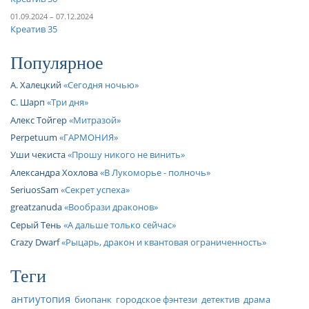
01.09.2024 – 07.12.2024
Креатив 35
Популярное
А. Халецкий
Сегодня ночью
С. Шарп
Три дня
Алекс Тойгер
Митразой
Perpetuum
ГАРМОНИЯ
Уши чекиста
Прошу никого не винить
Александра Хохлова
В Лукоморье - полночь
SeriuosSam
Секрет успеха
greatzanuda
Вообрази драконов
Серый Тень
А дальше только сейчас
Crazy Dwarf
Рыцарь, дракон и квантовая ограниченность
Теги
антиутопия
биопанк
городское фэнтези
детектив
драма