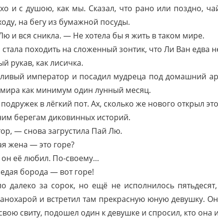
ихо и с душою, как мы. Сказал, что рано или поздно, 
ходу, на бегу из бумажной посуды.
 и вся сникла. — Не хотела бы я жить в таком мире.
о стала походить на сложенный зонтик, что Ли Ван едва 
й рукав, как лисичка.
ливый император и посадил мудреца под домашний аре
мира как минимум один лунный месяц.
подружек в лёгкий пот. Ах, сколько же нового открыл эт
ьним берегам диковинных историй.
р, — снова загрустила Пай Лю.
ая жена — это горе?
, он её любил. По-своему…
седая борода — вот горе!
о далеко за сорок, но ещё не исполнилось пятьдесят,
анохарой и встретил там прекрасную юную девушку. Он
ою свиту, подошел один к девушке и спросил, кто она и 