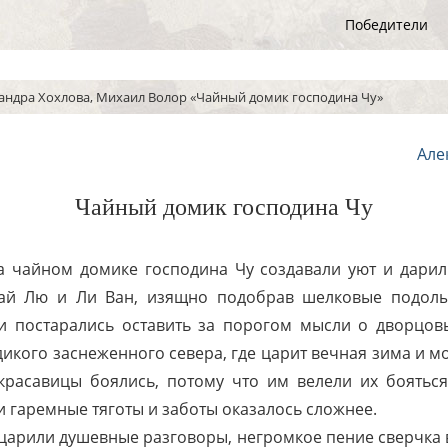
Победители
андра Хохлова, Михаил Волор «Чайный домик господина Чу»
Але
Чайный домик господина Чу
 чайном домике господина Чу создавали уют и дарил
й Лю и Ли Ван, изящно подобрав шелковые подолы,
и постарались оставить за порогом мысли о дворцовы
икого заснеженного севера, где царит вечная зима и м
красавицы боялись, потому что им велели их боятьс
жи гаремные тяготы и заботы оказалось сложнее.
царили душевные разговоры, негромкое пение сверчка в