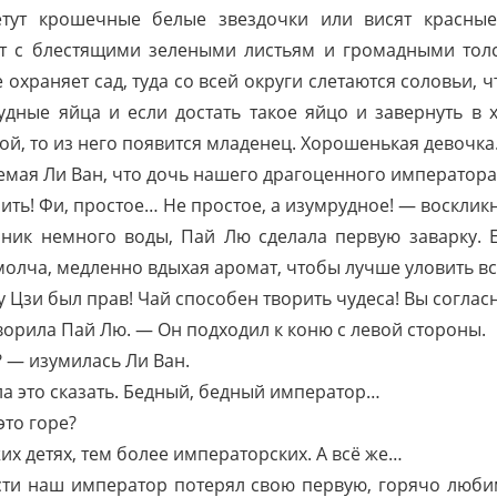
ветут крошечные белые звездочки или висят красны
ст с блестящими зелеными листьям и громадными тол
е охраняет сад, туда со всей округи слетаются соловьи, 
удные яйца и если достать такое яйцо и завернуть в 
й, то из него появится младенец. Хорошенькая девочк
аемая Ли Ван, что дочь нашего драгоценного императора
ить! Фи, простое… Не простое, а изумрудное! — воскликн
ник немного воды, Пай Лю сделала первую заварку. 
олча, медленно вдыхая аромат, чтобы лучше уловить вс
 Цзи был прав! Чай способен творить чудеса! Вы согласн
орила Пай Лю. — Он подходил к коню с левой стороны.
? — изумилась Ли Ван.
ла это сказать. Бедный, бедный император…
это горе?
их детях, тем более императорских. А всё же…
сти наш император потерял свою первую, горячо любим