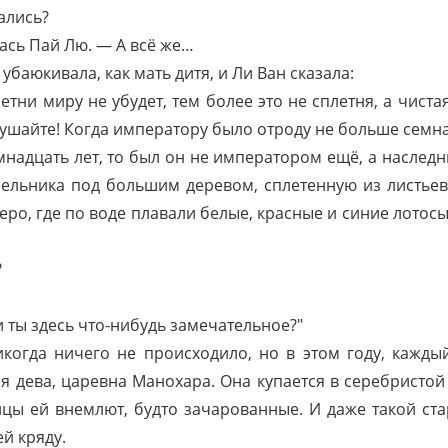
ались?
ась Пай Лю. — А всё же…
убаюкивала, как мать дитя, и Ли Ван сказала:
тни миру не убудет, тем более это не сплетня, а чиста
ушайте! Когда императору было отроду не больше семн
надцать лет, то был он не императором ещё, а наследн
ельника под большим деревом, сплетенную из листьев
еро, где по воде плавали белые, красные и синие лотос
?
ли ты здесь что-нибудь замечательное?"
икогда ничего не происходило, но в этом году, кажды
я дева, царевна Манохара. Она купается в серебристой 
ицы ей внемлют, будто зачарованные. И даже такой ста
й кряду.