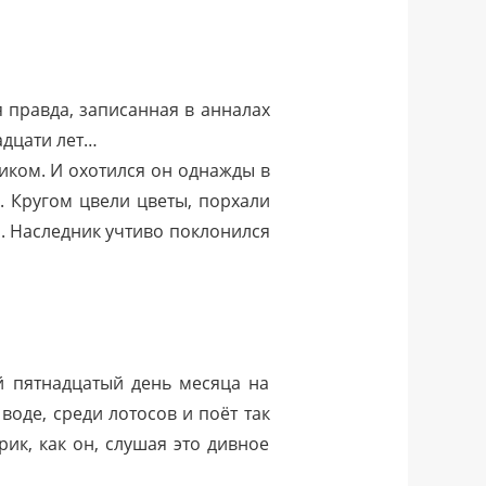
я правда, записанная в анналах
адцати лет…
иком. И охотился он однажды в
. Кругом цвели цветы, порхали
ы. Наследник учтиво поклонился
й пятнадцатый день месяца на
воде, среди лотосов и поёт так
рик, как он, слушая это дивное