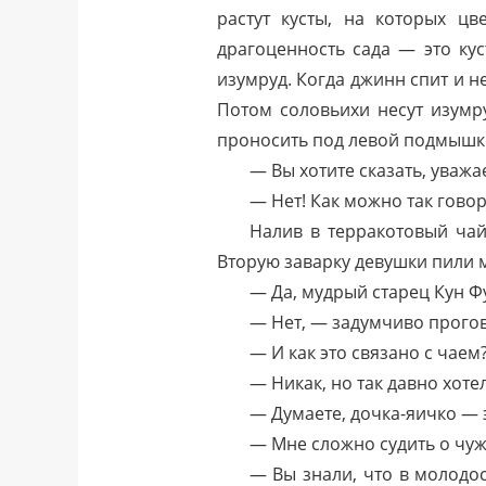
растут кусты, на которых ц
драгоценность сада — это ку
изумруд. Когда джинн спит и н
Потом соловьихи несут изумр
проносить под левой подмышко
— Вы хотите сказать, уваж
— Нет! Как можно так говор
Налив в терракотовый чай
Вторую заварку девушки пили м
— Да, мудрый старец Кун Фу
— Нет, — задумчиво прогов
— И как это связано с чаем
— Никак, но так давно хоте
— Думаете, дочка-яичко — 
— Мне сложно судить о чуж
— Вы знали, что в молодо