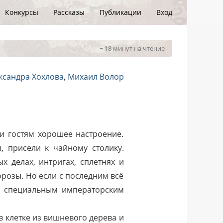
Конкурсы
Рассказы
Публикации
Вход
~ 18 минут на чтение
ксандра Хохлова
,
Михаил Волор
и гостям хорошее настроение.
 присели к чайному столику.
х делах, интригах, сплетнях и
орозы. Но если с последним всё
я специальным императорским
 клетке из вишневого дерева и