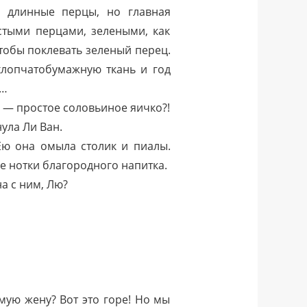
е длинные перцы, но главная
стыми перцами, зелеными, как
чтобы поклевать зеленый перец.
хлопчатобумажную ткань и год
а…
 — простое соловьиное яичко?!
ула Ли Ван.
Ею она омыла столик и пиалы.
е нотки благородного напитка.
а с ним, Лю?
ую жену? Вот это горе! Но мы