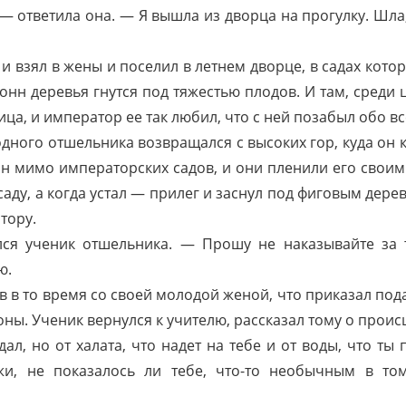
— ответила она. — Я вышла из дворца на прогулку. Шла,
, и взял в жены и поселил в летнем дворце, в садах ко
онн деревья гнутся под тяжестью плодов. И там, среди
а, и император ее так любил, что с ней позабыл обо вс
 одного отшельника возвращался с высоких гор, куда он
он мимо императорских садов, и они пленили его своим
 саду, а когда устал — прилег и заснул под фиговым дере
тору.
ся ученик отшельника. — Прошу не наказывайте за т
ю.
в в то время со своей молодой женой, что приказал по
оны. Ученик вернулся к учителю, рассказал тому о проис
ал, но от халата, что надет на тебе и от воды, что ты
жи, не показалось ли тебе, что-то необычным в то