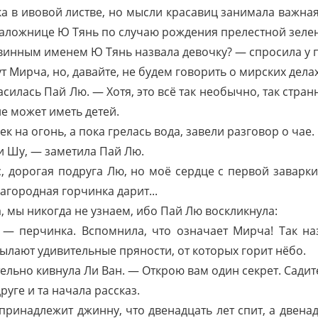
ка в ивовой листве, но мысли красавиц занимала важная
аложнице Ю Тянь по случаю рождения прелестной зелен
винным именем Ю Тянь назвала девочку? — спросила у 
т Мирча, но, давайте, не будем говорить о мирских дела
силась Пай Лю. — Хотя, это всё так необычно, так стран
не может иметь детей.
 на огонь, а пока грелась вода, завели разговор о чае.
 Шу, — заметила Пай Лю.
 дорогая подруга Лю, но моё сердце с первой заварки
лагородная горчинка дарит...
, мы никогда не узнаем, ибо Пай Лю воскликнула:
— перчинка. Вспомнила, что означает Мирча! Так на
ылают удивительные пряности, от которых горит нёбо.
ельно кивнула Ли Ван. — Открою вам один секрет. Садит
уге и та начала рассказ.
принадлежит джинну, что двенадцать лет спит, а двенадц