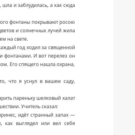
 шла и заблудилась, а как сюда
торого фонтаны покрывают росою
 цветов и солнечных лучей жила
ем на свете.
 каждый год ходил за священной
и фонтанами. И вот перелез он
вом. Его спящего нашла охрана,
о, что я уснул в вашем саду,
дарить пареньку шелковый халат
шествии. Учитель сказал:
 принес, идёт странный запах —
м, как выглядел или вел себя