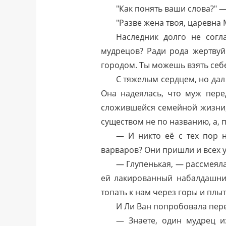
"Как понять ваши слова?" 
"Разве жена твоя, царевна
Наследник долго не согл
мудрецов? Ради рода жертву
городом. Ты можешь взять себе 
С тяжелым сердцем, но дал
Она надеялась, что муж пере
сложившейся семейной жизни,
существом не по названию, а, п
— И никто её с тех пор 
варваров? Они пришли и всех 
— Глупенькая, — рассмеяла
ей лакированный набалдашник
топать к нам через горы и плы
И Ли Ван попробовала пере
— Знаете, один мудрец и