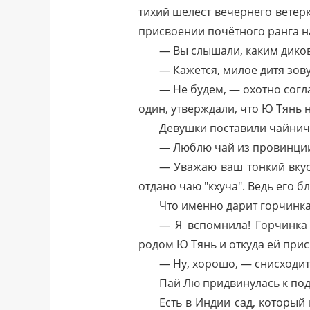
тихий шелест вечернего ветер
присвоении почётного ранга н
— Вы слышали, каким дико
— Кажется, милое дитя зову
— Не будем, — охотно согла
один, утверждали, что Ю Тянь 
Девушки поставили чайничек
— Люблю чай из провинции
— Уважаю ваш тонкий вкус,
отдано чаю "кхуча". Ведь его б
Что именно дарит горчинка
— Я вспомнила! Горчинка 
родом Ю Тянь и откуда ей прис
— Ну, хорошо, — снисходит
Пай Лю придвинулась к подр
Есть в Индии сад, который 