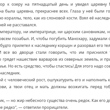
р к озеру на пятнадцатый день и увидел царевну 
а была царевна, прекраснее всех. Глаза у неё были г
о кораллы, тело, как из слоновой кости. Взял её наслед
ней не расставался.
императору, ни императрице, ни царским сановникам, 
совсем позабыл. И, чтобы погубить Манохару, задумали 
, будто прилетел к наследнику коршун и разорвал его те
И все во дворце стали говорить, что им приснился
то грядет нашествие варваров из северных земель, и пр
е. Но есть средство, чтобы спастись! Для этого надо со
наследник.
й с человеческий рост, оштукатурить его и наполнить 
ови, а твои отец и мать должны возжигать перед т
к, — но жир небесного существа очень редок. Как его до
 не редко", — ответили прорицатели.