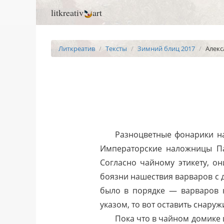
litkreativ
art
Литкреатив
Тексты
Зимний блиц 2017
Алекс
Разноцветные фонарики на
Императорские наложницы Па
Согласно чайному этикету, он
боязни нашествия варваров с д
было в порядке — варваров 
указом, то вот оставить снару
Пока что в чайном домике 