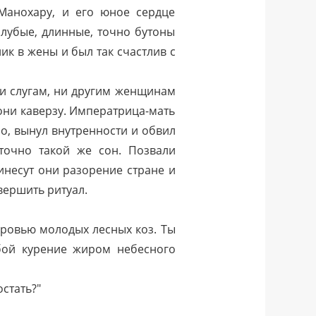
Манохару, и его юное сердце
олубые, длинные, точно бутоны
ник в жены и был так счастлив с
ни слугам, ни другим женщинам
они каверзу. Императрица-мать
ло, вынул внутренности и обвил
 точно такой же сон. Позвали
инесут они разорение стране и
вершить ритуал.
кровью молодых лесных коз. Ты
обой курение жиром небесного
стать?"