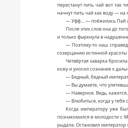
перестанут пить чай вот так т
начнут пить чай как воду — на 
— Уфф… — поёжилась Пай Лю
После этих слов она до тог
и только фыркнула в надушенны
— Поэтому-то наш справед
созерцанию истинной красоты 
Четвёртая заварка бросила 
кожу и уносил сознание к дал
— Бедный, бедный императо
— Вы думаете, что улетевш
— Наверное. Ведь, кажется
— Влюбиться, когда у тебя 
Когда императору уже был
познакомился в молодости с М
рыдала. Остановил император св