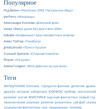
Популярное
Род Велич
Леополис-2064. Пасхальное яйцо
perFerro
Мокрицы
Александра Хохлова
Длинный дом
Vasex
Вверх дном без дна и вне себя
lolbabe
Безвинные глаза неизвестных миров
Алекс Тойгер
Танабата
greatzanuda
Луна и пушка
Сонный Зритель
Спорная планета
Йорик
На краю
Алёна Голдинг
Моя девочка лучше всех
Теги
антиутопия
биопанк
городское фэнтези
детектив
драма
космос
дружба
история
киберпанк
любовь
магический
мистика
реализм
магия
научная фантастика
новый год
приключения
реализм
религия
романтика
сай-фай
сказка
социальная фантастика
сюр
сюрреализм
триллер