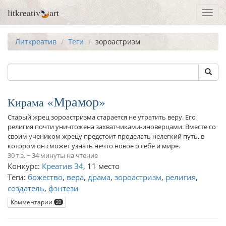
litkreativ
art
Toggl
navig
Литкреатив
Теги
зороастризм
Мрамор
Кирама
Старый жрец зороастризма старается не утратить веру. Его
религия почти уничтожена захватчиками-иноверцами. Вместе со
своим учеником жрецу предстоит проделать нелегкий путь, в
котором он сможет узнать нечто новое о себе и мире.
30 т.з.
~ 34 минуты на чтение
Конкурс:
Креатив 34
,
11 место
Теги:
божество
,
вера
,
драма
,
зороастризм
,
религия
,
создатель
,
фэнтези
Комментарии
20