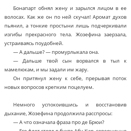
Бонапарт обнял жену и зарылся лицом в ее
волосах. Как же он по ней скучал! Аромат духов
пьянил, а тонкие простыни лишь подчеркивали
изгибы прекрасного тела. Жозефина заерзала,
устраиваясь поудобней.
— А дальше? — промурлыкала она.
— Дальше твой сын ворвался в тыл к
мамелюкам, и мы задали им жару.
Он притянул жену к себе, прерывая поток
новых вопросов крепким поцелуем.
Немного успокоившись и восстановив
дыхание, Жозефина продолжила расспросы:
— А что означала фраза про де Брюи?
— Его флот стоял в бухте Абу-Кир, совершенно