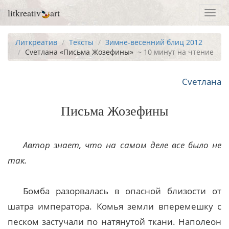
litkreativ
art
Toggl
navig
Литкреатив
Тексты
Зимне-весенний блиц 2012
Cveтлана «Письма Жозефины»
~ 10 минут на чтение
Cveтлана
Письма Жозефины
Автор знает, что на самом деле все было не
так.
Бомба разорвалась в опасной близости от
шатра императора. Комья земли вперемешку с
песком застучали по натянутой ткани. Наполеон