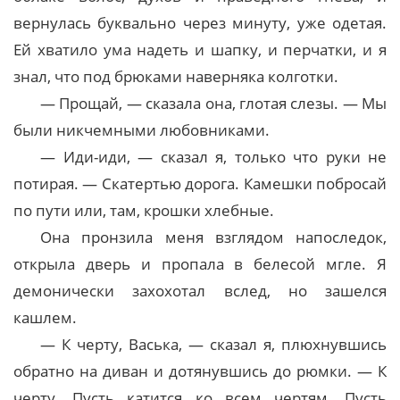
вернулась буквально через минуту, уже одетая.
Ей хватило ума надеть и шапку, и перчатки, и я
знал, что под брюками наверняка колготки.
— Прощай, — сказала она, глотая слезы. — Мы
были никчемными любовниками.
— Иди-иди, — сказал я, только что руки не
потирая. — Скатертью дорога. Камешки побросай
по пути или, там, крошки хлебные.
Она пронзила меня взглядом напоследок,
открыла дверь и пропала в белесой мгле. Я
демонически захохотал вслед, но зашелся
кашлем.
— К черту, Васька, — сказал я, плюхнувшись
обратно на диван и дотянувшись до рюмки. — К
черту. Пусть катится ко всем чертям. Пусть