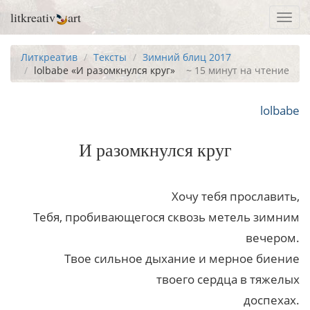
litkreativ
art
Toggl
navig
Литкреатив
Тексты
Зимний блиц 2017
lolbabe «И разомкнулся круг»
~ 15 минут на чтение
lolbabe
И разомкнулся круг
Хочу тебя прославить,
Тебя, пробивающегося сквозь метель зимним
вечером.
Твое сильное дыхание и мерное биение
твоего сердца в тяжелых
доспехах.