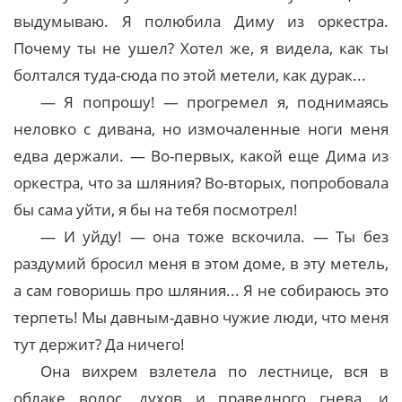
выдумываю. Я полюбила Диму из оркестра.
Почему ты не ушел? Хотел же, я видела, как ты
болтался туда-сюда по этой метели, как дурак...
— Я попрошу! — прогремел я, поднимаясь
неловко с дивана, но измочаленные ноги меня
едва держали. — Во-первых, какой еще Дима из
оркестра, что за шляния? Во-вторых, попробовала
бы сама уйти, я бы на тебя посмотрел!
— И уйду! — она тоже вскочила. — Ты без
раздумий бросил меня в этом доме, в эту метель,
а сам говоришь про шляния... Я не собираюсь это
терпеть! Мы давным-давно чужие люди, что меня
тут держит? Да ничего!
Она вихрем взлетела по лестнице, вся в
облаке волос, духов и праведного гнева, и