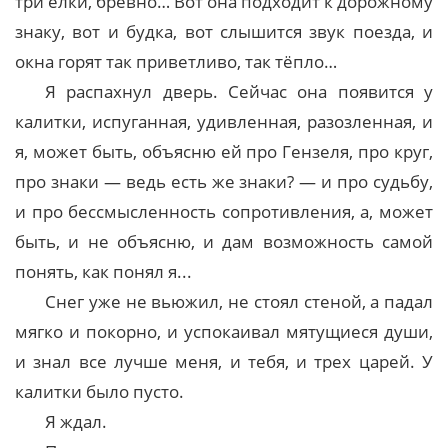
три елки, бревно… Вот она подходит к дорожному
знаку, вот и будка, вот слышится звук поезда, и
окна горят так приветливо, так тёпло…
Я распахнул дверь. Сейчас она появится у
калитки, испуганная, удивленная, разозленная, и
я, может быть, объясню ей про Гензеля, про круг,
про знаки — ведь есть же знаки? — и про судьбу,
и про бессмысленность сопротивления, а, может
быть, и не объясню, и дам возможность самой
понять, как понял я...
Снег уже не вьюжил, не стоял стеной, а падал
мягко и покорно, и успокаивал мятущиеся души,
и знал все лучше меня, и тебя, и трех царей. У
калитки было пусто.
Я ждал.