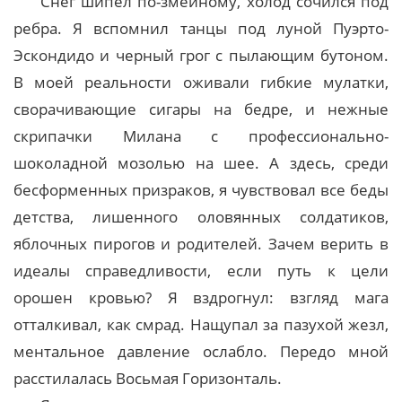
Снег шипел по-змеиному, холод сочился под
ребра. Я вспомнил танцы под луной Пуэрто-
Эскондидо и черный грог с пылающим бутоном.
В моей реальности оживали гибкие мулатки,
сворачивающие сигары на бедре, и нежные
скрипачки Милана с профессионально-
шоколадной мозолью на шее. А здесь, среди
бесформенных призраков, я чувствовал все беды
детства, лишенного оловянных солдатиков,
яблочных пирогов и родителей. Зачем верить в
идеалы справедливости, если путь к цели
орошен кровью? Я вздрогнул: взгляд мага
отталкивал, как смрад. Нащупал за пазухой жезл,
ментальное давление ослабло. Передо мной
расстилалась Восьмая Горизонталь.