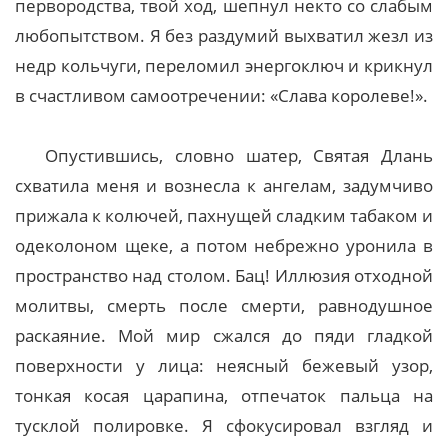
первородства, твой ход, шепнул некто со слабым
любопытством. Я без раздумий выхватил жезл из
недр кольчуги, переломил энергоключ и крикнул
в счастливом самоотречении: «Слава королеве!».
Опустившись, словно шатер, Святая Длань
схватила меня и вознесла к ангелам, задумчиво
прижала к колючей, пахнущей сладким табаком и
одеколоном щеке, а потом небрежно уронила в
пространство над столом. Бац! Иллюзия отходной
молитвы, смерть после смерти, равнодушное
раскаяние. Мой мир сжался до пяди гладкой
поверхности у лица: неясный бежевый узор,
тонкая косая царапина, отпечаток пальца на
тусклой полировке. Я сфокусировал взгляд и