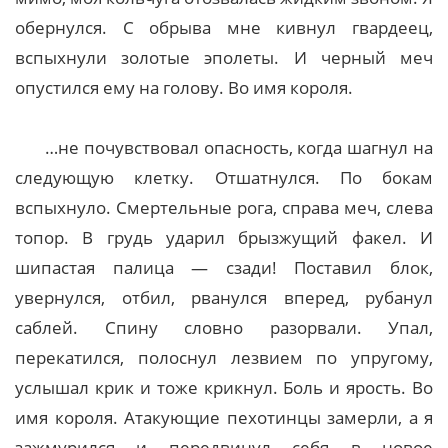
обернулся. С обрыва мне кивнул гвардеец,
вспыхнули золотые эполеты. И черный меч
опустился ему на голову. Во имя короля.
…не почувствовал опасность, когда шагнул на
следующую клетку. Отшатнулся. По бокам
вспыхнуло. Смертельные рога, справа меч, слева
топор. В грудь ударил брызжущий факел. И
шипастая палица — сзади! Поставил блок,
увернулся, отбил, рванулся вперед, рубанул
саблей. Спину словно разорвали. Упал,
перекатился, полоснул лезвием по упругому,
услышал крик и тоже крикнул. Боль и ярость. Во
имя короля. Атакующие пехотинцы замерли, а я
зажмурился и передвинул себя в новое