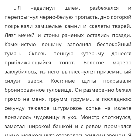
…Я надвинул шлем, разбежался и
перепрыгнул черно-белую пропасть, дно которой
покрывали замшелые камни и скелеты тварей.
Лязг мечей и стоны раненых остались позади.
Каменистую лощину заполнял беспокойный
туман. Сквозь пенную кутерьму донесся
приближающийся топот. Белесое марево
заклубилось, из него выплеснулся приземистый
силуэт зверя. Костяные щиты покрывали
бронированное туловище. Он размеренно бежал
прямо на меня, гррумм, гррумм… в последнюю
секунду тяжелое штурмовое копье на излете
вонзилось чудовищу в ухо. Монстр споткнулся,
замотал широкой башкой и с ревом промчался
мимо, моя кольчуга отозвалась жидким звоном. Я