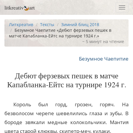
litkreativ
art
Toggl
navig
Литкреатив
Тексты
Зимний блиц 2018
Безумное Чаепитие «Дебют ферзевых пешек в
матче Капабланка-Ейтс на турнире 1924 г.»
~ 5 минут на чтение
Безумное Чаепитие
Дебют ферзевых пешек в матче
Капабланка-Ейтс на турнире 1924 г.
Король был горд, грозен, горяч. На
безволосом черепе шевелились глаза и зубы. В
бороде звякали медные колокольчики. Мантия
цвета старой клюквы, скипетр-меч, кулаки.