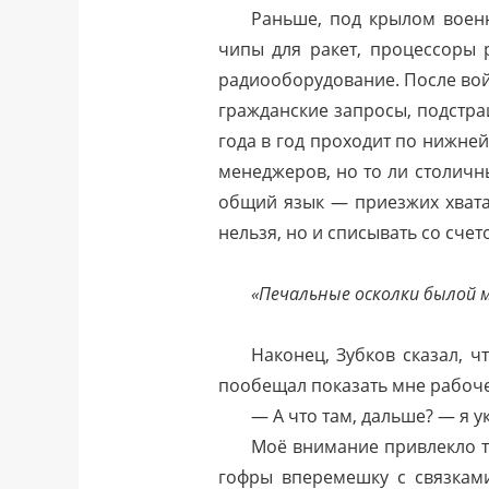
Раньше, под крылом военн
чипы для ракет, процессоры 
радиооборудование. После во
гражданские запросы, подстраи
года в год проходит по нижне
менеджеров, но то ли столичн
общий язык — приезжих хвата
нельзя, но и списывать со сче
«Печальные осколки былой м
Наконец, Зубков сказал, 
пообещал показать мне рабоче
— А что там, дальше? — я у
Моё внимание привлекло то
гофры вперемешку с связками