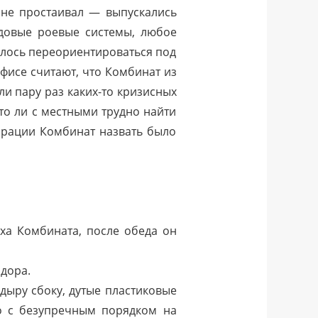
 не простаивал — выпускались
едовые роевые системы, любое
лось переориентироваться под
офисе считают, что Комбинат из
и пару раз каких-то кризисных
то ли с местными трудно найти
орации Комбинат назвать было
еха Комбината, после обеда он
идора.
 дыру сбоку, дутые пластиковые
ло с безупречным порядком на