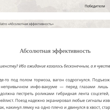
Победители
latro «Абсолютная эффективность»
Абсолютная эффективность
шенству? Ибо ожидание казалось бесконечным, а я чувств
де-то под полом тормоза, вагон содрогнулся. Подъезж
в непривычном инфо-вакууме — перед глазами лишь 
 должна пестреть роликами гибридная лента соцсетей,
лейлист. Поезд надежно экранировал любые сигналы изв
ак, накинул лямку на одно плечо и двинулся в хвост, ст