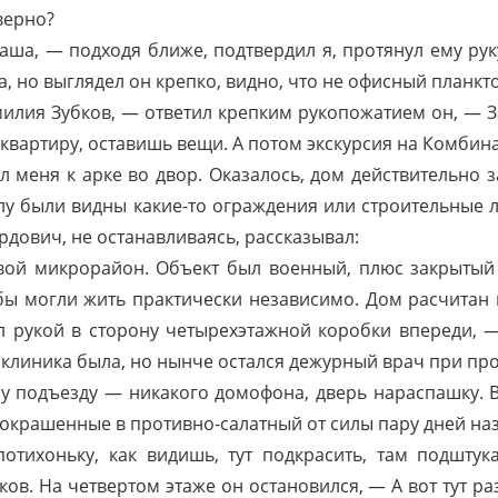
верно?
аша, — подходя ближе, подтвердил я, протянул ему ру
а, но выглядел он крепко, видно, что не офисный планкт
илия Зубков, — ответил крепким рукопожатием он, — З
квартиру, оставишь вещи. А потом экскурсия на Комбина
л меня к арке во двор. Оказалось, дом действительно 
глу были видны какие-то ограждения или строительные л
дович, не останавливаясь, рассказывал:
свой микрорайон. Объект был военный, плюс закрытый 
обы могли жить практически независимо. Дом расчитан 
ал рукой в сторону четырехэтажной коробки впереди, 
клиника была, но нынче остался дежурный врач при про
 подъезду — никакого домофона, дверь нараспашку. В
покрашенные в противно-салатный от силы пару дней наз
тихоньку, как видишь, тут подкрасить, там подштук
ков. На четвертом этаже он остановился, — А вот тут раз