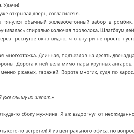
. Удачи!
уже открывая дверь, согласился я.
а тянулся обычный железобетонный забор в ромбик
кручивалась спиралью колючая проволока. Шлагбаум дей
через треснутое окно видно, что внутри не просто пус
я многоэтажка. Длинная, подъездов на десять-двенадца
тороны. Дорога к ней вела мимо пары крупных ангаров,
менно ржавых, гаражей. Ворота многих, судя по зарос
Я уже слышу их шепот.»
куда-то сбоку мужчина. Я аж вздрогнул от неожиданно
ть кого-то встретил! Я из центрального офиса, по вопр