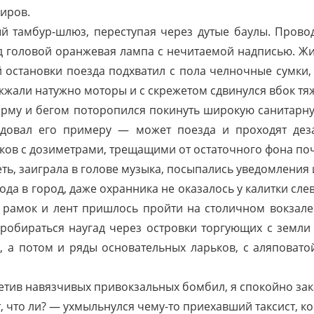
иров.
й тамбур-шлюз, переступая через дутые баулы. Провод
ад головой оранжевая лампа с нечитаемой надписью. Ж
 остановки поезда подхватил с пола челночные сумки, 
ужжали натужно моторы и с скрежетом сдвинулся вбок тя
рму и бегом поторопился покинуть широкую санитарн
едовал его примеру — может поезда и проходят дез
иков с дозиметрами, трещащими от остаточного фона по
еть, заиграла в голове музыка, посыпались уведомления
да в город, даже охранника не оказалось у калитки слев
 рамок и лент пришлось пройти на столичном вокзале
робираться наугад через островки торгующих с земли
, а потом и ряды основательных ларьков, с аляповат
третив навязчивых привокзальных бомбил, я спокойно за
 что ли? — ухмыльнулся чему-то приехавший таксист, ког