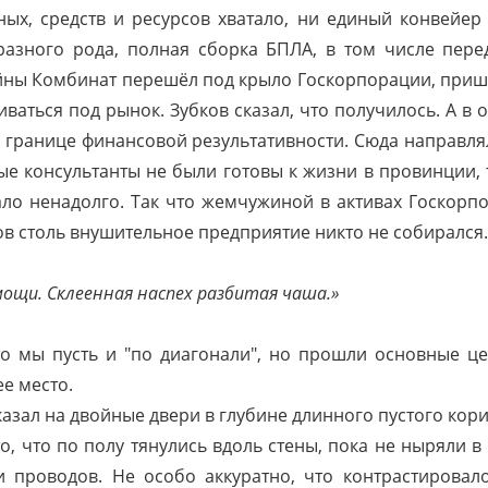
ых, средств и ресурсов хватало, ни единый конвейер
разного рода, полная сборка БПЛА, в том числе пер
йны Комбинат перешёл под крыло Госкорпорации, приш
ваться под рынок. Зубков сказал, что получилось. А в 
й границе финансовой результативности. Сюда направлял
ые консультанты не были готовы к жизни в провинции, 
ло ненадолго. Так что жемчужиной в активах Госкорп
тов столь внушительное предприятие никто не собирался.
ощи. Склеенная наспех разбитая чаша.»
что мы пусть и "по диагонали", но прошли основные ц
е место.
казал на двойные двери в глубине длинного пустого кор
, что по полу тянулись вдоль стены, пока не ныряли в
 проводов. Не особо аккуратно, что контрастирова