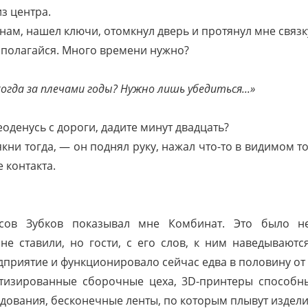
з центра.
нам, нашел ключи, отомкнул дверь и протянул мне связк
сполагайся. Много времени нужно?
огда за плечами годы? Нужно лишь убедиться...»
оденусь с дороги, дадите минут двадцать?
якни тогда, — он поднял руку, нажал что-то в видимом 
 контакта.
сов Зубков показывал мне Комбинат. Это было не 
не ставили, но гости, с его слов, к ним наведываютс
дприятие и функционировало сейчас едва в половину о
атизированные сборочные цеха, 3D-принтеры способн
дования, бесконечные ленты, по которым плывут издели