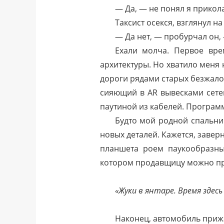
— Да, — не понял я прикола
Таксист осекся, взглянул на
— Да нет, — пробурчал он,
Ехали молча. Первое вре
архитектуры. Но хватило меня 
дороги рядами старых безжало
сияющий в AR вывесками сетев
паутиной из кабелей. Программ
Будто мой родной спальни
новых деталей. Кажется, заверн
планшета роем паукообразны
котором продавщицу можно про
«Жуки в янтаре. Время здес
Наконец, автомобиль прижа