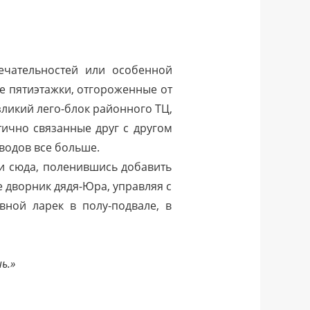
ечательностей или особенной
ые пятиэтажки, отгороженные от
ликий лего-блок районного ТЦ,
тично связанные друг с другом
оводов все больше.
и сюда, поленившись добавить
ке дворник дядя-Юра, управляя с
ной ларек в полу-подвале, в
ь.»