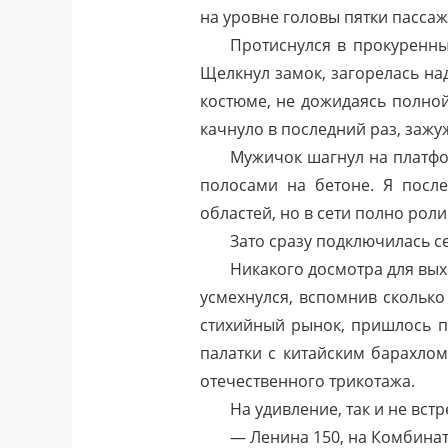
на уровне головы пятки пассаж
Протиснулся в прокуренны
Щелкнул замок, загорелась н
костюме, не дожидаясь полной
качнуло в последний раз, заж
Мужичок шагнул на платфо
полосами на бетоне. Я посл
областей, но в сети полно рол
Зато сразу подключилась с
Никакого досмотра для выхо
усмехнулся, вспомнив сколько
стихийный рынок, пришлось п
палатки с китайским барахлом
отечественного трикотажа.
На удивление, так и не вс
— Ленина 150, на Комбинат,