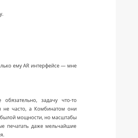
у.
только ему AR интерфейсе — мне
обязательно, задачу что-то
я не часто, а Комбинатом они
т былой мощности, но масштабы
ые печатать даже мельчайшие
я.