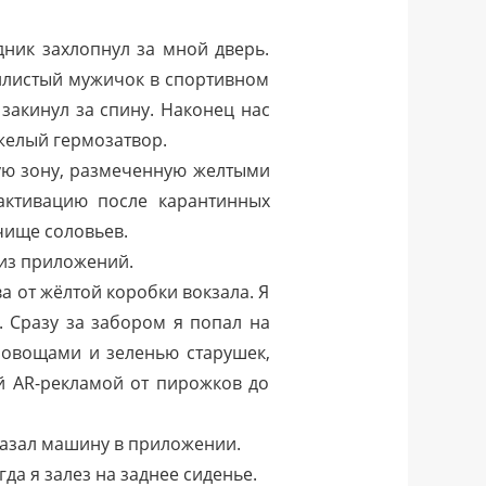
ник захлопнул за мной дверь.
илистый мужичок в спортивном
закинул за спину. Наконец нас
желый гермозатвор.
ую зону, размеченную желтыми
активацию после карантинных
чище соловьев.
 из приложений.
а от жёлтой коробки вокзала. Я
. Сразу за забором я попал на
 овощами и зеленью старушек,
ой AR-рекламой от пирожков до
казал машину в приложении.
да я залез на заднее сиденье.