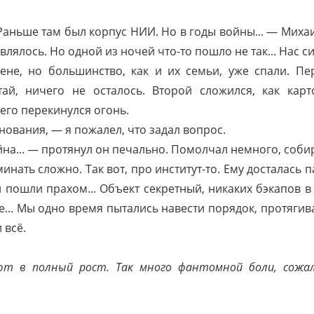
Раньше там был корпус НИИ. Но в годы войны... — Миха
лялось. Но одной из ночей что-то пошло не так... Нас с
мене, но большинство, как и их семьи, уже спали. П
тай, ничего не осталось. Второй сложился, как кар
его перекинулся огонь.
нования, — я пожалел, что задал вопрос.
ойна... — протянул он печально. Помолчал немного, соб
минать сложно. Так вот, про институт-то. Ему досталась п
 пошли прахом... Объект секретный, никаких бэкапов в 
е... Мы одно время пытались навести порядок, протяги
 всё.
ют в полный рост. Так много фантомной боли, сожа